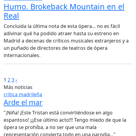
Humo. Brokeback Mountain en el
Real
Concluida la última nota de esta ópera... no es fácil
adivinar qué ha podido atraer hasta su estreno en
Madrid a decenas de críticos musicales extranjeros y a
un puñado de directores de teatros de ópera
internacionales.
Paginación
1
2
3
›
Más noticias
de
crítica madrileña
entradas
Arde el mar
"¡Niña! ¡Este Tristan está convirtiéndose en algo
espantoso! ¡¡¡Ese último acto!!! Tengo miedo de que la
ópera se prohíba, a no ser que una mala
representación convierta todo en una parodia..."