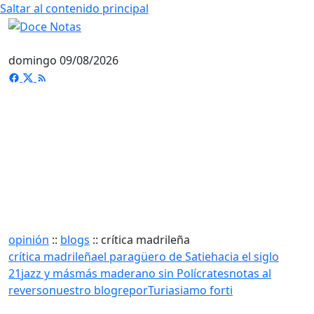
Saltar al contenido principal
domingo 09/08/2026
opinión
::
blogs
::
crítica madrileña
crítica madrileña
el paragüero de Satie
hacia el siglo
21
jazz y más
más madera
no sin Polícrates
notas al
reverso
nuestro blog
reporTuria
siamo forti