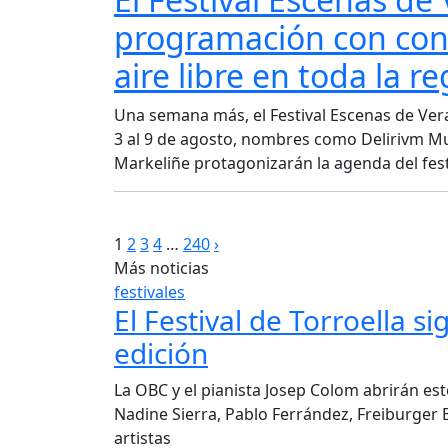
programación con conci
aire libre en toda la r
Una semana más, el Festival Escenas de Vera
3 al 9 de agosto, nombres como Delirivm Mu
Markeliñe protagonizarán la agenda del fest
Paginación
1
2
3
4
…
240
›
Más noticias
de
festivales
El Festival de Torroella s
entradas
edición
La OBC y el pianista Josep Colom abrirán este
Nadine Sierra, Pablo Ferrández, Freiburger Ba
artistas