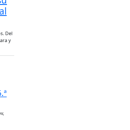
al
s. Del
ara y
.ª
v,