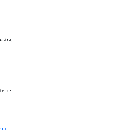
estra,
rte de
su