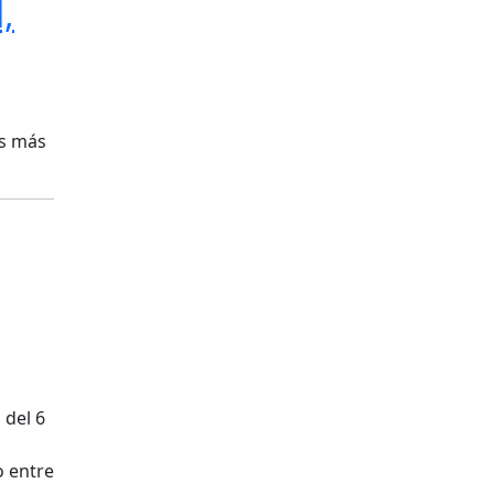
,
as más
 del 6
o entre