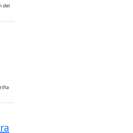
n del
riña
tra