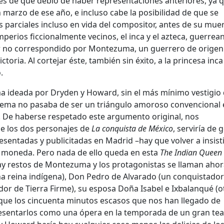
 de que debió de haber representaciones anteriores, ya 
 marzo de ese año, e incluso cabe la posibilidad de que se
s parciales incluso en vida del compositor, antes de su muer
mperios ficcionalmente vecinos, el inca y el azteca, guerrea
mor no correspondido por Montezuma, un guerrero de origen
ctoria. Al cortejar éste, también sin éxito, a la princesa inca
.
ma ideada por Dryden y Howard, sin el más mínimo vestigio
 tema no pasaba de ser un triángulo amoroso convencional
. De haberse respetado este argumento original, nos
 los dos personajes de
La conquista de México
, serviría de 
resentadas y publicitadas en Madrid –hay que volver a insist
 moneda. Pero nada de ello queda en esta
The Indian Queen
ay restos de Montezuma y los protagonistas se llaman aho
a reina indígena), Don Pedro de Alvarado (un conquistador
dor de Tierra Firme), su esposa Doña Isabel e Ixbalanqué (o
que los cincuenta minutos escasos que nos han llegado de
esentarlos como una ópera en la temporada de un gran tea