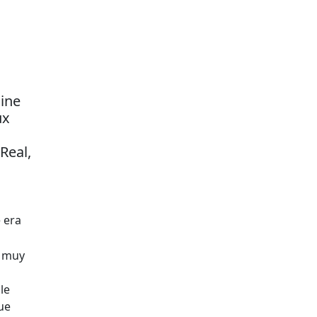
dine
ux
Real,
 era
, muy
le
ue