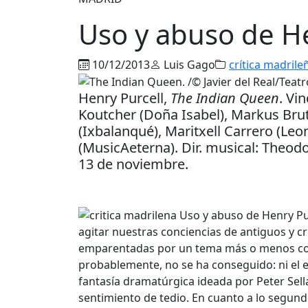
Uso y abuso de He
10/12/2013
Luis Gago
crítica madrile
Henry Purcell,
The Indian Queen
. Vi
Koutcher (Doña Isabel), Markus Bru
(Ixbalanqué), Maritxell Carrero (Le
(MusicAeterna). Dir. musical: Theodor
13 de noviembre.
agitar nuestras conciencias de antiguos y 
emparentadas por un tema más o menos comú
probablemente, no se ha conseguido: ni el e
fantasía dramatúrgica ideada por Peter Sel
sentimiento de tedio. En cuanto a lo segundo