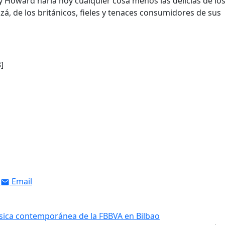
y Howard haría hoy cualquier cosa menos las delicias de lo
, de los británicos, fieles y tenaces consumidores de sus
]
Email
sica contemporánea de la FBBVA en Bilbao