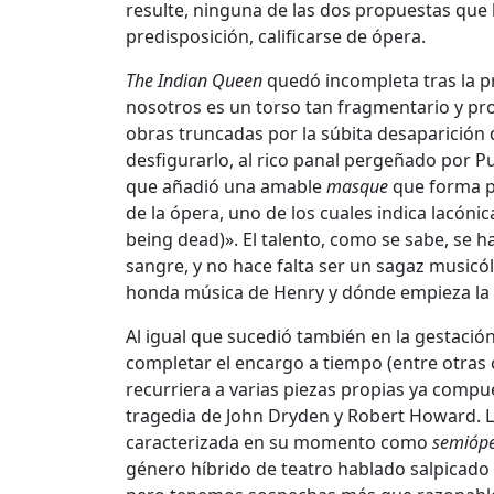
resulte, ninguna de las dos propuestas que
predisposición, calificarse de ópera.
The Indian Queen
quedó incompleta tras la p
nosotros es un torso tan fragmentario y p
obras truncadas por la súbita desaparición
desfigurarlo, al rico panal pergeñado por Pu
que añadió una amable
masque
que forma p
de la ópera, uno de los cuales indica lacóni
being dead)». El talento, como se sabe, se
sangre, y no hace falta ser un sagaz musicól
honda música de Henry y dónde empieza la ba
Al igual que sucedió también en la gestació
completar el encargo a tiempo (entre otras c
recurriera a varias piezas propias ya comp
tragedia de John Dryden y Robert Howard. 
caracterizada en su momento como
semióp
género híbrido de teatro hablado salpicado 