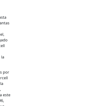
asta
antas
el,
egado
ell
 la
as por
rcell
la
,
a este
96,