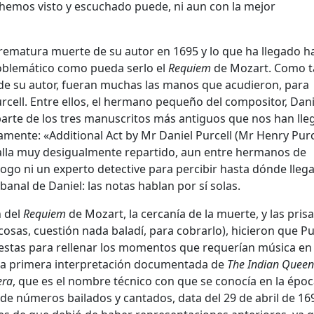
 hemos visto y escuchado puede, ni aun con la mejor
rematura muerte de su autor en 1695 y lo que ha llegado h
roblemático como pueda serlo el
Requiem
de Mozart. Como t
 de su autor, fueran muchas las manos que acudieron, para
rcell. Entre ellos, el hermano pequeño del compositor, Dani
arte de los tres manuscritos más antiguos que nos han ll
camente: «Additional Act by Mr Daniel Purcell (Mr Henry Purc
 halla muy desigualmente repartido, aun entre hermanos de
ogo ni un experto detective para percibir hasta dónde llega
nal de Daniel: las notas hablan por sí solas.
n del
Requiem
de Mozart, la cercanía de la muerte, y las pris
osas, cuestión nada baladí, para cobrarlo), hicieron que Pu
uestas para rellenar los momentos que requerían música en 
La primera interpretación documentada de
The Indian Queen
era
, que es el nombre técnico con que se conocía en la époc
de números bailados y cantados, data del 29 de abril de 16