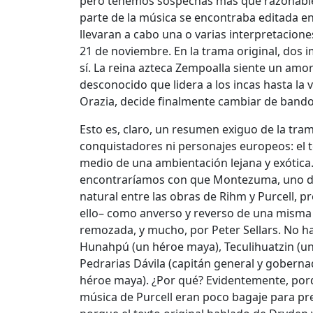
pero tenemos sospechas más que razonables
parte de la música se encontraba editada en
llevaran a cabo una o varias interpretacione
21 de noviembre. En la trama original, dos i
sí. La reina azteca Zempoalla siente un a
desconocido que lidera a los incas hasta la vi
Orazia, decide finalmente cambiar de bando
Esto es, claro, un resumen exiguo de la tra
conquistadores ni personajes europeos: el
medio de una ambientación lejana y exótica
encontraríamos con que Montezuma, uno de
natural entre las obras de Rihm y Purcell, p
ello– como anverso y reverso de una misma
remozada, y mucho, por Peter Sellars. No h
Hunahpú (un héroe maya), Teculihuatzin (un
Pedrarias Dávila (capitán general y goberna
héroe maya). ¿Por qué? Evidentemente, por
música de Purcell eran poco bagaje para pr