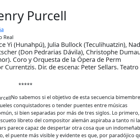
nry Purcell
ña
nce Yi (Hunahpú), Julia Bullock (Teculihuatzin), Na
tscher (Don Pedrarias Dávila), Christophe Duma
onor). Coro y Orquesta de la Ópera de Perm
 Currentzis. Dir. de escena: Peter Sellars. Teatro 
*****
No sabemos si el objetivo de esta secuencia bimembre
crueles conquistadores o tender puentes entre músicas
n, si bien separadas por más de tres siglos. Lo primero
scueto libreto del compositor alemán aspiraba a tanto ni la
lars parece capaz de despertar otra cosa que un indomeñab
, el puente más visible y evidente es que, por paradójico q