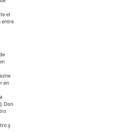
que
te el
n entre
 de
 en
gozne
ir en
ra
), Don
tro
tro y