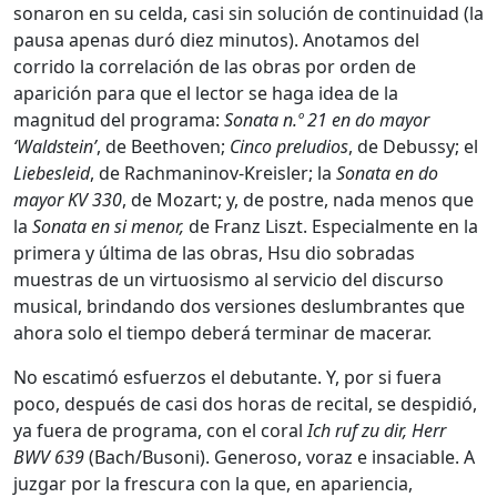
sonaron en su celda, casi sin solución de continuidad (la
pausa apenas duró diez minutos). Anotamos del
corrido la correlación de las obras por orden de
aparición para que el lector se haga idea de la
magnitud del programa:
Sonata n.º 21 en do mayor
‘Waldstein’
, de Beethoven;
Cinco preludios
, de Debussy; el
Liebesleid
, de Rachmaninov-Kreisler; la
Sonata en do
mayor KV 330
, de Mozart; y, de postre, nada menos que
la
Sonata en si menor,
de Franz Liszt. Especialmente en la
primera y última de las obras, Hsu dio sobradas
muestras de un virtuosismo al servicio del discurso
musical, brindando dos versiones deslumbrantes que
ahora solo el tiempo deberá terminar de macerar.
No escatimó esfuerzos el debutante. Y, por si fuera
poco, después de casi dos horas de recital, se despidió,
ya fuera de programa, con el coral
Ich ruf zu dir, Herr
BWV 639
(Bach/Busoni). Generoso, voraz e insaciable. A
juzgar por la frescura con la que, en apariencia,