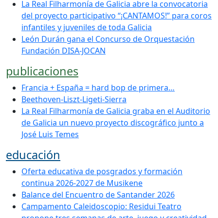
La Real Filharmonía de Galicia abre la convocatoria
del proyecto participativo “¡CANTAMOS!” para coros
infantiles y juveniles de toda Galicia
León Durán gana el Concurso de Orquestación
Fundación DISA-JOCAN
publicaciones
Francia + España = hard bop de primera…
Beethoven-Liszt-Ligeti-Sierra
La Real Filharmonía de Galicia graba en el Auditorio
de Galicia un nuevo proyecto discográfico junto a
José Luis Temes
educación
Oferta educativa de posgrados y formación
continua 2026-2027 de Musikene
Balance del Encuentro de Santander 2026
Campamento Caleidoscopio: Residui Teatro