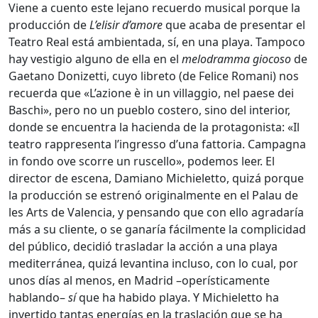
Viene a cuento este lejano recuerdo musical porque la
producción de
L’elisir d’amore
que acaba de presentar el
Teatro Real está ambientada, sí, en una playa. Tampoco
hay vestigio alguno de ella en el
melodramma giocoso
de
Gaetano Donizetti, cuyo libreto (de Felice Romani) nos
recuerda que «L’azione è in un villaggio, nel paese dei
Baschi», pero no un pueblo costero, sino del interior,
donde se encuentra la hacienda de la protagonista: «Il
teatro rappresenta l’ingresso d’una fattoria. Campagna
in fondo ove scorre un ruscello», podemos leer. El
director de escena, Damiano Michieletto, quizá porque
la producción se estrenó originalmente en el Palau de
les Arts de Valencia, y pensando que con ello agradaría
más a su cliente, o se ganaría fácilmente la complicidad
del público, decidió trasladar la acción a una playa
mediterránea, quizá levantina incluso, con lo cual, por
unos días al menos, en Madrid –operísticamente
hablando–
sí
que ha habido playa. Y Michieletto ha
invertido tantas energías en la traslación que se ha