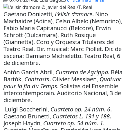
Gaetano Donizetti,
L’elisir d’amore
. Nino
Machaidze (Adina), Celso Albelo (Nemorino),
Fabio Maria Capitanucci (Belcore), Erwin
Schrott (Dulcamara), Ruth Rosique
(Giannetta). Coro y Orquesta Titulares del
Teatro Real. Dir. musical: Marc Piollet. Dir. de
escena: Damiano Michieletto. Teatro Real, 6
de diciembre.
Antón García Abril,
Cuarteto de Agrippa
. Béla
Bartók,
Contrasts
. Olivier Messiaen,
Quatuor
pour la fin du Temps
. Solistas del Ensemble
intercontemporain. Auditorio Nacional, 3 de
diciembre.
Luigi Boccherini,
Cuarteto op. 24 núm. 6
.
Gaetano Brunetti,
Cuartetos L. 191 y 188
.
Joseph Haydn,
Cuarteto op. 54 núm. 1
.