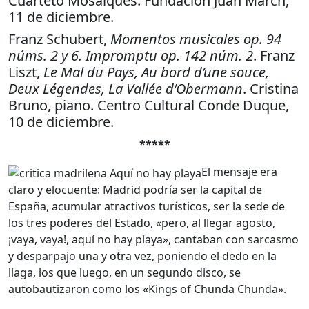
Cuarteto Mosaïques. Fundación Juan March,
11 de diciembre.
Franz Schubert,
Momentos musicales op. 94
núms. 2 y 6. Impromptu op. 142 núm. 2
. Franz
Liszt,
Le Mal du Pays, Au bord d’une souce,
Deux Légendes, La Vallée d’Obermann
. Cristina
Bruno, piano. Centro Cultural Conde Duque,
10 de diciembre.
*****
El mensaje era
claro y elocuente: Madrid podría ser la capital de
España, acumular atractivos turísticos, ser la sede de
los tres poderes del Estado, «pero, al llegar agosto,
¡vaya, vaya!, aquí no hay playa», cantaban con sarcasmo
y desparpajo una y otra vez, poniendo el dedo en la
llaga, los que luego, en un segundo disco, se
autobautizaron como los «Kings of Chunda Chunda».