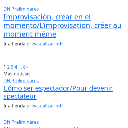
DN Preliminares
Improvisación, crear en el
momento/L’improvisation, créer au
moment même
Ir a tienda
previsualizar pdf
Paginación
1
2
3
4
…
8
›
Más noticias
de
DN Preliminares
entradas
Cómo ser espectador/Pour devenir
spectateur
Ir a tienda
previsualizar pdf
DN Preliminares