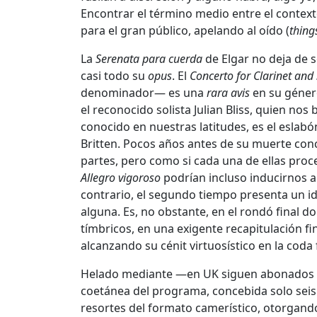
Encontrar el término medio entre el contexto
para el gran público, apelando al oído (
things
La
Serenata para cuerda
de Elgar no deja de 
casi todo su
opus
. El
Concerto for Clarinet and 
denominador— es una
rara avis
en su género
el reconocido solista Julian Bliss, quien no
conocido en nuestras latitudes, es el eslab
Britten. Pocos años antes de su muerte concl
partes, pero como si cada una de ellas proce
Allegro vigoroso
podrían incluso inducirnos a
contrario, el segundo tiempo presenta un idí
alguna. Es, no obstante, en el rondó final d
tímbricos, en una exigente recapitulación fin
alcanzando su cénit virtuosístico en la coda f
Helado mediante —en UK siguen abonados al
coetánea del programa, concebida solo seis
resortes del formato camerístico, otorgand