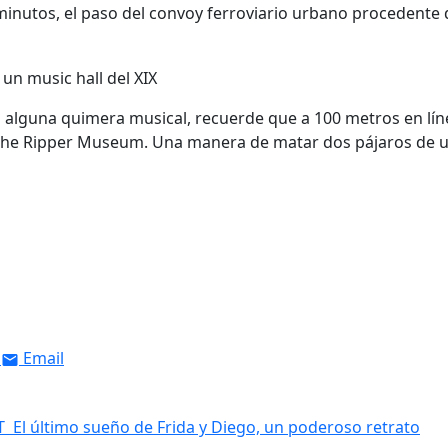
minutos, el paso del convoy ferroviario urbano procedente 
do alguna quimera musical, recuerde que a 100 metros en lín
ack the Ripper Museum. Una manera de matar dos pájaros de u
Email
T El último sueño de Frida y Diego, un poderoso retrato