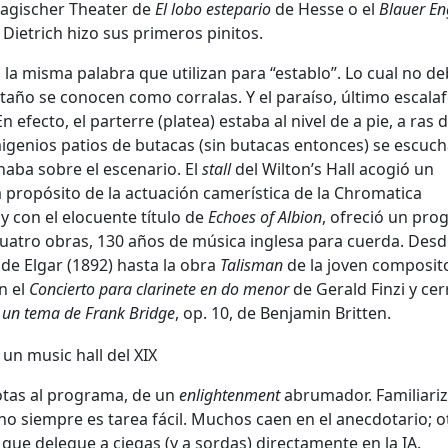
Magischer Theater de
El lobo estepario
de Hesse o el
Blauer En
ietrich hizo sus primeros pinitos.
, la misma palabra que utilizan para “establo”. Lo cual no de
año se conocen como corralas. Y el paraíso, último escalaf
efecto, el parterre (platea) estaba al nivel de a pie, a ras 
rimigenios patios de butacas (sin butacas entonces) se escuc
aba sobre el escenario. El
stall
del Wilton’s Hall acogió un
a propósito de la actuación camerística de la Chromatica
 y con el elocuente título de
Echoes of Albion
, ofreció un pr
atro obras, 130 años de música inglesa para cuerda. Desd
de Elgar (1892) hasta la obra
Talisman
de la joven composit
n el
Concierto para clarinete en do menor
de Gerald Finzi y ce
 un tema de Frank Bridge
, op. 10, de Benjamin Britten.
otas al programa, de un
enlightenment
abrumador. Familiariz
o siempre es tarea fácil. Muchos caen en el anecdotario; o
 que delegue a ciegas (y a sordas) directamente en la IA.