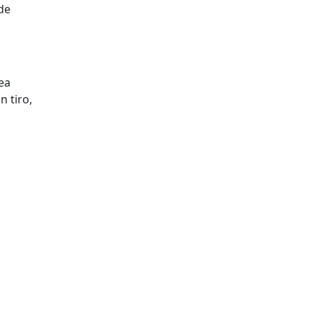
de
ea
n tiro,