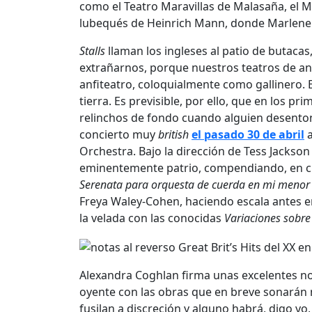
como el Teatro Maravillas de Malasaña, el 
lubequés de Heinrich Mann, donde Marlene D
Stalls
llaman los ingleses al patio de butacas
extrañarnos, porque nuestros teatros de ant
anfiteatro, coloquialmente como gallinero. En 
tierra. Es previsible, por ello, que en los p
relinchos de fondo cuando alguien desenton
concierto muy
british
el pasado 30 de abril
Orchestra. Bajo la dirección de Tess Jackson
eminentemente patrio, compendiando, en cu
Serenata para orquesta de cuerda en mi menor
Freya Waley-Cohen, haciendo escala antes e
la velada con las conocidas
Variaciones sobre
Alexandra Coghlan firma unas excelentes n
oyente con las obras que en breve sonarán n
fusilan a discreción y alguno habrá, digo yo,