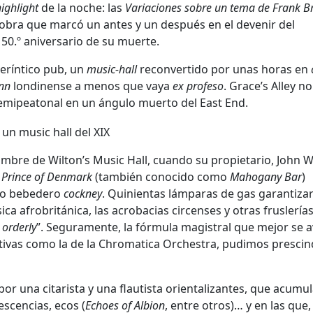
ighlight
de la noche: las
Variaciones sobre un tema de Frank B
 obra que marcó un antes y un después en el devenir del
50.º aniversario de su muerte.
eríntico pub, un
music-hall
reconvertido por unas horas en
inn
londinense a menos que vaya
ex profeso
. Grace’s Alley no
mipeatonal en un ángulo muerto del East End.
bre de Wilton’s Music Hall, cuando su propietario, John W
 Prince of Denmark
(también conocido como
Mahogany Bar
)
oso bebedero
cockney
. Quinientas lámparas de gas garantizar
sica afrobritánica, las acrobacias circenses y otras fruslería
 orderly
”. Seguramente, la fórmula magistral que mejor se 
ciativas como la de la Chromatica Orchestra, pudimos prescin
 una citarista y una flautista orientalizantes, que acumu
scencias, ecos (
Echoes of Albion
, entre otros)… y en las que