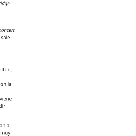
ridge
concert
 sale
ilton,
on la
s
aviene
dir
lan a
, muy