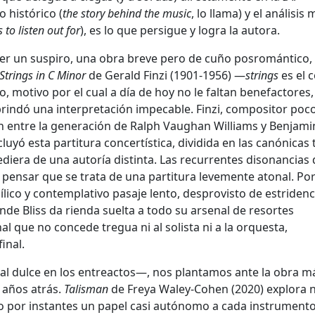
 histórico (
the story behind the music
, lo llama) y el análisis 
 to listen out for
), es lo que persigue y logra la autora.
ser un suspiro, una obra breve pero de cuño posromántico
Strings in C Minor
de Gerald Finzi (1901-1956) —
strings
es el 
, motivo por el cual a día de hoy no le faltan benefactores
s brindó una interpretación impecable. Finzi, compositor poc
ón entre la generación de Ralph Vaughan Williams y Benjami
uyó esta partitura concertística, dividida en las canónicas 
diera de una autoría distinta. Las recurrentes disonancias 
 pensar que se trata de una partitura levemente atonal. Por
lico y contemplativo pasaje lento, desprovisto de estridenc
onde Bliss da rienda suelta a todo su arsenal de resortes
al que no concede tregua ni al solista ni a la orquesta,
inal.
 dulce en los entreactos—, nos plantamos ante la obra m
 años atrás.
Talisman
de Freya Waley-Cohen (2020) explora 
o por instantes un papel casi autónomo a cada instrument