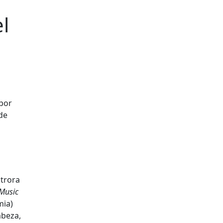
el
 por
de
otrora
Music
mia)
abeza,