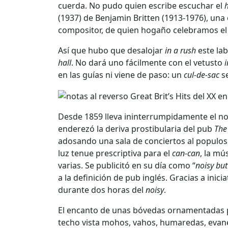
cuerda. No pudo quien escribe escuchar el
h
(1937) de Benjamin Britten (1913-1976), una
compositor, de quien hogaño celebramos el 
Así que hubo que desalojar
in a rush
este lab
hall
. No dará uno fácilmente con el vetusto
en las guías ni viene de paso: un
cul-de-sac
se
Desde 1859 lleva ininterrumpidamente el nom
enderezó la deriva prostibularia del pub
The
adosando una sala de conciertos al popul
luz tenue prescriptiva para el
can-can
, la mú
varias. Se publicitó en su día como “
noisy but
a la definición de pub inglés. Gracias a ini
durante dos horas del
noisy
.
El encanto de unas bóvedas ornamentadas por
techo vista mohos, vahos, humaredas, evane