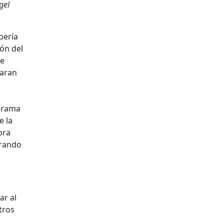
gel
bería
ón del
de
haran
ograma
e la
ora
rrando
ar al
tros