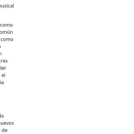
musical
, como
común
, como
o
n
tres
del
 el
ia
ás
nuevos
o de