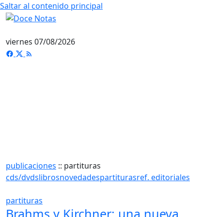
Saltar al contenido principal
viernes 07/08/2026
publicaciones
::
partituras
cds/dvds
libros
novedades
partituras
ref. editoriales
partituras
Brahms y Kirchner: una nueva