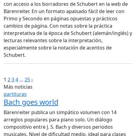
con acceso a los borradores de Schubert en la web de
Bärenreiter. En un formato apaisado fácil de leer con
Primo y Secondo en páginas opuestas y prácticos
cambios de página. Con notas sobre la práctica
interpretativa de la época de Schubert (alemán/inglés) y
lecturas relevantes sobre la interpretación,
especialmente sobre la notación de acentos de
Schubert.
Paginación
1
2
3
4
…
25
›
Más noticias
de
partituras
entradas
Bach goes world
Bärenreiter publica un simpático volumen con 14
arreglos populares para piano solo. Un diálogo
compositivo entre J. S. Bach y diversos periodos
musicales. Nivel de dificultad medio, ideal para clases