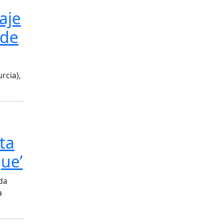
aje
 de
rcia),
ta
que’
nda
a