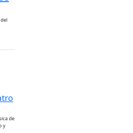
 del
atro
sica de
o y