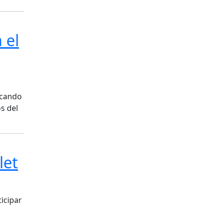
 el
rcando
os del
let
icipar