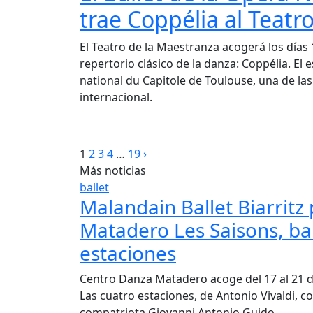
trae Coppélia al Teatr
El Teatro de la Maestranza acogerá los días 1
repertorio clásico de la danza: Coppélia. El 
national du Capitole de Toulouse, una de l
internacional.
Paginación
1
2
3
4
…
19
›
Más noticias
de
ballet
Malandain Ballet Biarrit
entradas
Matadero Les Saisons, bal
estaciones
Centro Danza Matadero acoge del 17 al 21 di
Las cuatro estaciones, de Antonio Vivaldi, 
compatriota Giovanni Antonio Guido.