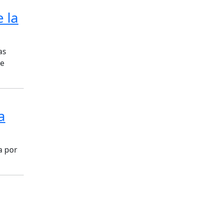
 la
as
de
a
a por