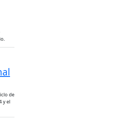
)
io.
nal
iclo de
 y el