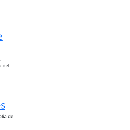
e
,
a del
es
olía de