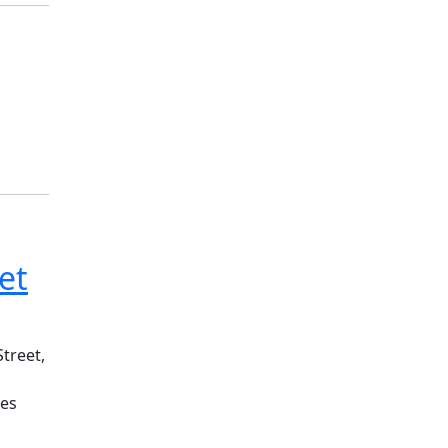
et
treet,
nes