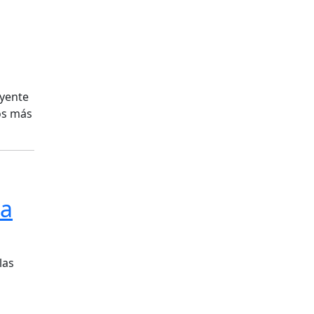
uyente
os más
la
las