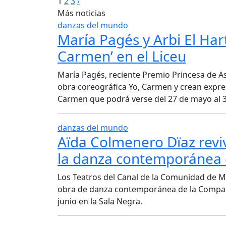
Paginación
1
2
3
›
Más noticias
de
danzas del mundo
María Pagés y Arbi El Har
entradas
Carmen’ en el Liceu
María Pagés, reciente Premio Princesa de Astu
obra coreográfica Yo, Carmen y crean expre
Carmen que podrá verse del 27 de mayo al 3
danzas del mundo
Aïda Colmenero Dïaz reviv
la danza contemporánea e
Los Teatros del Canal de la Comunidad de M
obra de danza contemporánea de la Compañí
junio en la Sala Negra.