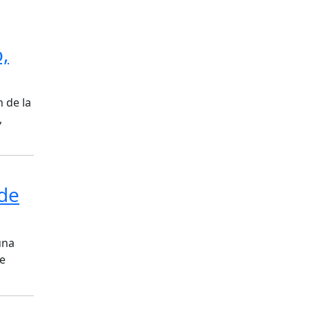
,
n de la
,
 de
una
de