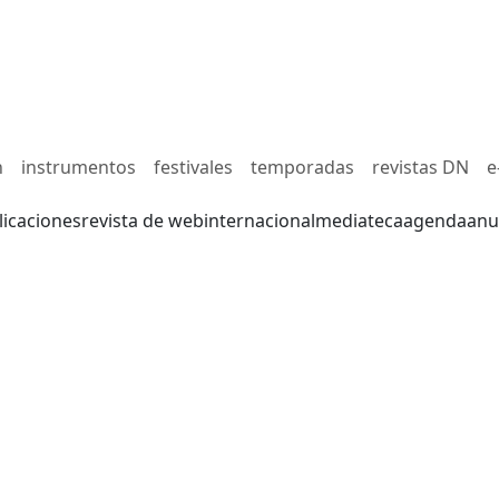
n
instrumentos
festivales
temporadas
revistas DN
e
licaciones
revista de web
internacional
mediateca
agenda
anu