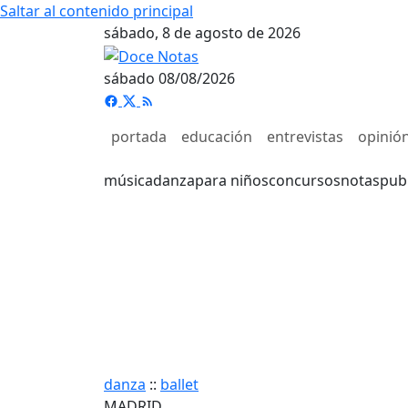
Saltar al contenido principal
sábado, 8 de agosto de 2026
sábado 08/08/2026
portada
educación
entrevistas
opinió
música
danza
para niños
concursos
notas
pub
danza
::
ballet
MADRID