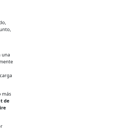
do,
unto,
n una
lmente
 carga
do más
t de
ire
or