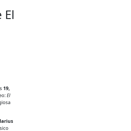
 El
e
os
19,
eo:
El
giosa
arius
sico