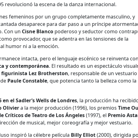
5 revolucionó la escena de la danza internacional.
cisnes femeninos por un grupo completamente masculino, y
encantada desaparece para dar paso a un príncipe atormenta
o. Con un
Cisne Blanco
poderoso y seductor como contrap
 como provocador, que se adentra en las tensiones de la
al humor ni a la emoción.
manece intacta, pero el lenguaje escénico se reinventa co
sica y contemporánea
. El resultado es un espectáculo visua
 figurinista Lez Brotherston
, responsable de un vestuario
n de
Paule Constable
, que potencia tanto la belleza como la
 en el Sadler’s Wells de Londres
, la producción ha recibi
 Olivier
a la mejor producción (1996), los premios
Time Ou
de Críticos de Teatro de Los Ángeles
(1997), el
Premio Asta
rección de musical, mejor coreografía y mejor vestuario.
luso inspiró la célebre película
Billy Elliot
(2000), dirigida p