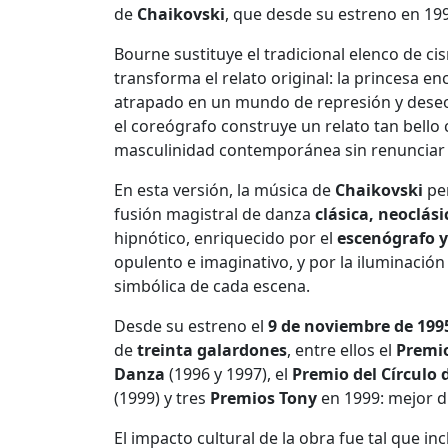
de
Chaikovski
, que desde su estreno en 199
Bourne sustituye el tradicional elenco de 
transforma el relato original: la princesa 
atrapado en un mundo de represión y dese
el coreógrafo construye un relato tan bello
masculinidad contemporánea sin renunciar 
En esta versión, la música de
Chaikovski
per
fusión magistral de danza
clásica, neoclá
hipnótico, enriquecido por el
escenógrafo y
opulento e imaginativo, y por la iluminació
simbólica de cada escena.
Desde su estreno el
9 de noviembre de 1995
de
treinta galardones
, entre ellos el
Premio
Danza
(1996 y 1997), el
Premio del Círculo 
(1999) y tres
Premios Tony
en 1999: mejor di
El impacto cultural de la obra fue tal que inc