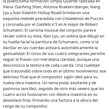
la jovencísima formación Simply Quartet radicada en
Viena. Danfeng Shen, Antonia Rnakenrsberger, Xiang
Lyu y Ivan Valentin Hollup Roald brindaron una
exquisita
matinée
precedida con
Crisantemos
de Puccini
y coronada por el
Cuarteto nº3 en la mayor
de Robert
Schumann. El carisma musical del conjunto parece
recaer sobre su viola, Xian Lyu, un solista que dibujó en
su huella facial la partitura de Schumann, como si la
dactilar en las cuerdas activará automàticamente la
gestualidad. El rictus de sus cuatro integrantes permite
seguir el fraseo con meridiana claridad, aunque uno
desconozca la tesitura de cada cuerda. Una cualidad
que trascendió sobre todo en el último movimiento: ese
delicioso final que el compositor sajón ideó para su
nueva obra maestra. Un tema jovial, exultante y de
pasmosa sencillez, seguido de otro más severo que los
cuatro arcos fusionaron con diestra maestría en su
desenlace final, firmando una factura a la altura del
rango de su compositor.