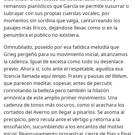
remansos pianísticos que García se permite susurrar o
subrayar con sus propias cuerdas vocales, por
momentos sin sordina que valga, canturreando los
pasajes más líricos, dejándose llevar, como si en la
penumbra el público no existiera.
Omnubilado, poseído por esa fatídica melodía que
Grieg pergeñó para su movimiento inicial, alcanzamos
la cadenza. Igual de excelsa como todo su desenlace
previo. Ahora sí, solo ante el respetable, agudiza esa
licencia llamada aquí
tempo
. Frases y pausas
ad libitum
,
que parecen meditar, sopesar, antes de percutir,
connotando la belleza pero también la hilazón
armónica de este amplio primer movimiento. Una
cadenza de tonos más oscuros, como si acechara los
cortados del Averno sin llegar a pisarlos. Se asoma al
precipicio, pero recula ante el vértigo y retorna a la
ensoñación, sucumbiendo a los encantos del motivo
inicial. Reagrupamiento orquestral, cierre de filas y final