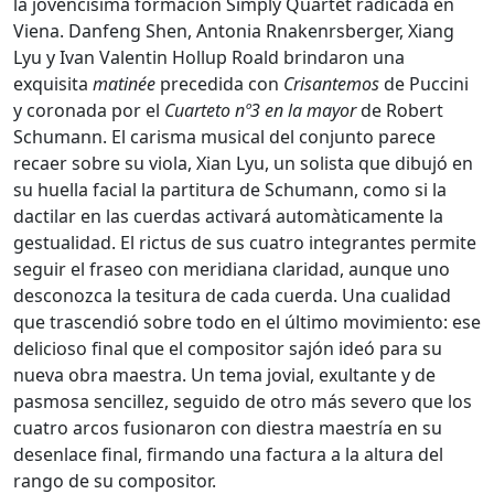
la jovencísima formación Simply Quartet radicada en
Viena. Danfeng Shen, Antonia Rnakenrsberger, Xiang
Lyu y Ivan Valentin Hollup Roald brindaron una
exquisita
matinée
precedida con
Crisantemos
de Puccini
y coronada por el
Cuarteto nº3 en la mayor
de Robert
Schumann. El carisma musical del conjunto parece
recaer sobre su viola, Xian Lyu, un solista que dibujó en
su huella facial la partitura de Schumann, como si la
dactilar en las cuerdas activará automàticamente la
gestualidad. El rictus de sus cuatro integrantes permite
seguir el fraseo con meridiana claridad, aunque uno
desconozca la tesitura de cada cuerda. Una cualidad
que trascendió sobre todo en el último movimiento: ese
delicioso final que el compositor sajón ideó para su
nueva obra maestra. Un tema jovial, exultante y de
pasmosa sencillez, seguido de otro más severo que los
cuatro arcos fusionaron con diestra maestría en su
desenlace final, firmando una factura a la altura del
rango de su compositor.