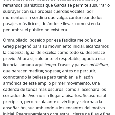
remansos pianísticos que García se permite susurrar o
subrayar con sus propias cuerdas vocales, por
momentos sin sordina que valga, canturreando los
pasajes más líricos, dejándose llevar, como si en la
penumbra el público no existiera.
Omnubilado, poseído por esa fatídica melodía que
Grieg pergeñó para su movimiento inicial, alcanzamos
la cadenza. Igual de excelsa como todo su desenlace
previo. Ahora sí, solo ante el respetable, agudiza esa
licencia llamada aquí
tempo
. Frases y pausas
ad libitum
,
que parecen meditar, sopesar, antes de percutir,
connotando la belleza pero también la hilazón
armónica de este amplio primer movimiento. Una
cadenza de tonos más oscuros, como si acechara los
cortados del Averno sin llegar a pisarlos. Se asoma al
precipicio, pero recula ante el vértigo y retorna a la
ensoñación, sucumbiendo a los encantos del motivo
inicial. Reagrupamiento orquestral, cierre de filas y final