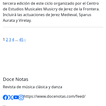
tercera edición de este ciclo organizado por el Centro
de Estudios Musicales Musicry de Jerez de la Frontera.
Incluirá las actuaciones de Jerez Medieval, Sparus
Aurata y Virelay.
Paginación
1
2
3
4
…
45
›
de
entradas
Doce Notas
Revista de música clásica y danza
https://www.docenotas.com/feed/