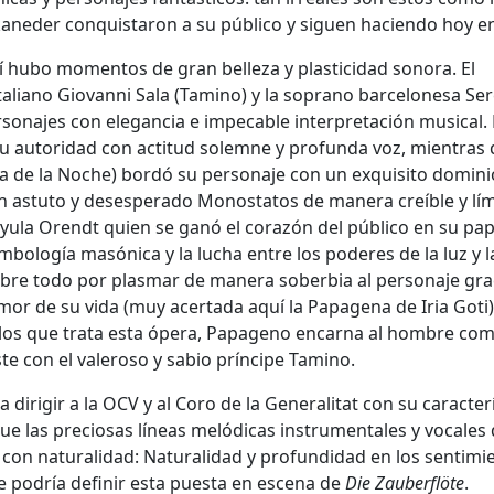
kaneder conquistaron a su público y siguen haciendo hoy en
í hubo momentos de gran belleza y plasticidad sonora. El
taliano Giovanni Sala (Tamino) y la soprano barcelonesa Se
onajes con elegancia e impecable interpretación musical. 
u autoridad con actitud solemne y profunda voz, mientras 
na de la Noche) bordó su personaje con un exquisito domini
n astuto y desesperado Monostatos de manera creíble y lí
ula Orendt quien se ganó el corazón del público en su pap
bología masónica y la lucha entre los poderes de la luz y l
sobre todo por plasmar de manera soberbia al personaje gr
or de su vida (muy acertada aquí la Papagena de Iria Goti)
los que trata esta ópera, Papageno encarna al hombre com
 con el valeroso y sabio príncipe Tamino.
 dirigir a la OCV y al Coro de la Generalitat con su caracter
que las preciosas líneas melódicas instrumentales y vocales
 con naturalidad: Naturalidad y profundidad en los sentimi
e podría definir esta puesta en escena de
Die Zauberflöte
.