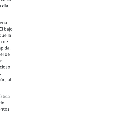
 día.
rena
El bajo
que la
o de
mpida.
el de
as
acioso
.
ún, al
ística
 de
entos