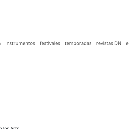
n
instrumentos
festivales
temporadas
revistas DN
e
e les Arts