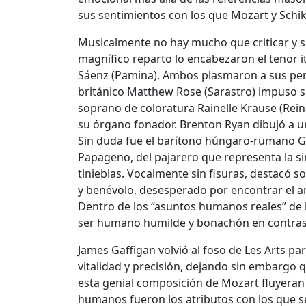
sus sentimientos con los que Mozart y Schi
Musicalmente no hay mucho que criticar y s
magnífico reparto lo encabezaron el tenor i
Sáenz (Pamina). Ambos plasmaron a sus pers
británico Matthew Rose (Sarastro) impuso s
soprano de coloratura Rainelle Krause (Rei
su órgano fonador. Brenton Ryan dibujó a u
Sin duda fue el barítono húngaro-rumano Gy
Papageno, del pajarero que representa la sim
tinieblas. Vocalmente sin fisuras, destacó 
y benévolo, desesperado por encontrar el am
Dentro de los “asuntos humanos reales” de 
ser humano humilde y bonachón en contraste
James Gaffigan volvió al foso de Les Arts para
vitalidad y precisión, dejando sin embargo 
esta genial composición de Mozart fluyeran
humanos fueron los atributos con los que s