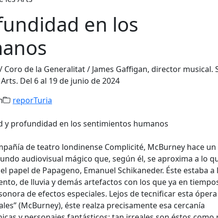
fundidad en los
manos
 Coro de la Generalitat / James Gaffigan, director musical.
Arts. Del 6 al 19 de junio de 2024
h
reporTuria
ompañía de teatro londinense Complicité, McBurney hace un
undo audiovisual mágico que, según él, se aproxima a lo q
r del papel de Papageno, Emanuel Schikaneder. Éste estaba a 
nto, de lluvia y demás artefactos con los que ya en tiempo
onora de efectos especiales. Lejos de tecnificar esta óper
ales” (McBurney), éste realza precisamente esa cercanía
icas y personajes fantásticos: tan irreales son éstos como 