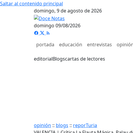
Saltar al contenido principal
domingo, 9 de agosto de 2026
domingo 09/08/2026
portada
educación
entrevistas
opinió
editorial
Blogs
cartas de lectores
opinión
::
blogs
::
reporTuria
VALENCIA | Crítica La Flauta Mágica. Palau d