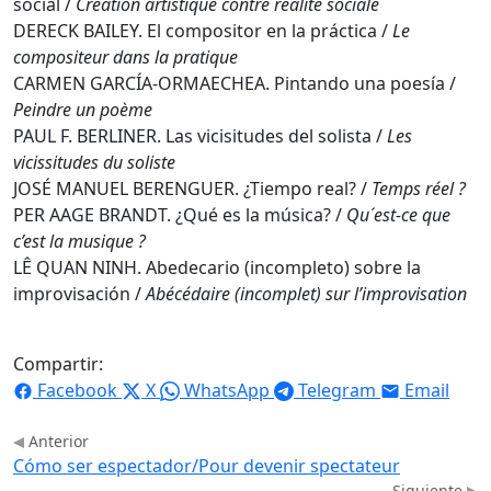
social /
Création artistique contre réalité sociale
DERECK BAILEY. El compositor en la práctica /
Le
compositeur dans la pratique
CARMEN GARCÍA-ORMAECHEA. Pintando una poesía /
Peindre un poème
PAUL F. BERLINER. Las vicisitudes del solista /
Les
vicissitudes du soliste
JOSÉ MANUEL BERENGUER. ¿Tiempo real? /
Temps réel ?
PER AAGE BRANDT. ¿Qué es la música? /
Qu´est-ce que
c’est la musique ?
LÊ QUAN NINH. Abedecario (incompleto) sobre la
improvisación /
Abécédaire (incomplet) sur l’improvisation
Compartir:
Facebook
X
WhatsApp
Telegram
Email
Anterior
Cómo ser espectador/Pour devenir spectateur
Siguiente