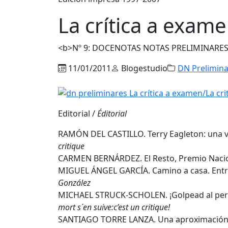
La crítica a exam
<b>Nº 9: DOCENOTAS NOTAS PRELIMINARES, j
11/01/2011
Blogestudio
DN Prelimin
Editorial /
Éditorial
RAMÓN DEL CASTILLO. Terry Eagleton: una visi
critique
CARMEN BERNÁRDEZ. El Resto, Premio Nacio
MIGUEL ÁNGEL GARCÍA. Camino a casa. Entre
González
MICHAEL STRUCK-SCHOLEN. ¡Golpead al perro 
mort s´en suive:c’est un critique!
SANTIAGO TORRE LANZA. Una aproximación a