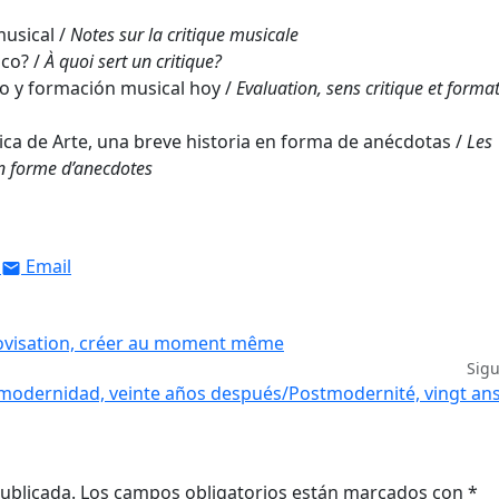
usical /
Notes sur la critique musicale
ico? /
À quoi sert un critique?
o y formación musical hoy /
Evaluation, sens critique et forma
ca de Arte, una breve historia en forma de anécdotas /
Les
 en forme d’anecdotes
Email
rovisation, créer au moment même
Sig
modernidad, veinte años después/Postmodernité, vingt an
ublicada.
Los campos obligatorios están marcados con
*