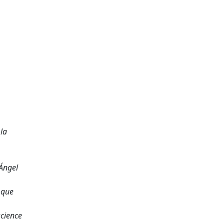
n
 la
 Ángel
 que
science