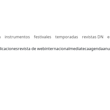
n
instrumentos
festivales
temporadas
revistas DN
e
licaciones
revista de web
internacional
mediateca
agenda
anu