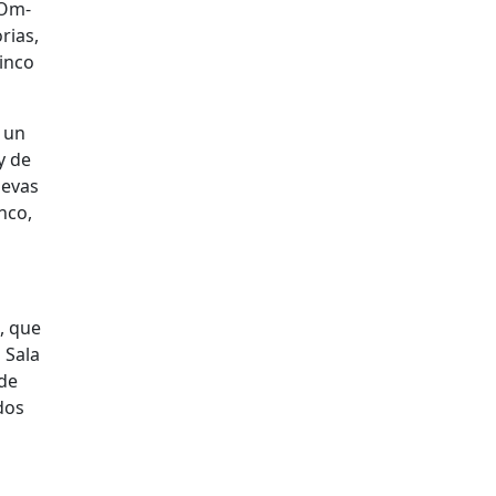
’Om-
rias,
cinco
n un
y de
uevas
nco,
, que
 Sala
 de
dos