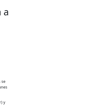
 a
s se
unes
) y