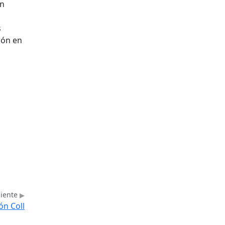
un
s
ión en
uiente
ón Coll