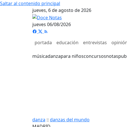
Saltar al contenido principal
jueves, 6 de agosto de 2026
jueves 06/08/2026
portada
educación
entrevistas
opinió
música
danza
para niños
concursos
notas
pub
danza
::
danzas del mundo
MADRID