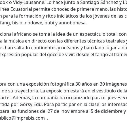
ok o Vidy-Lausanne. Lo hace junto a Santiago Sánchez y L
inea Ecuatorial permite conocer, de primera mano, las histo
 para la formación y ritos iniciáticos de los jóvenes de las 
 fang, bisió, nodowé, bubi y annobonesa.
icional africano se toma la idea de un espectáculo total, co
la música en directo con las diferentes técnicas teatrales 
ticas han saltado continentes y océanos y han dado lugar a n
presión popular del goce de vivir: desde el tango al flame
ebra con una exposición fotográfica 30 años en 30 imágenes
de su trayectoria. La exposición estará en el vestíbulo de la
cartel. Además, la compañía ha organizado para el jueves 5
ida por Gorsy Edu. Para participar en la clase los interesa
ara las funciones del 27 de noviembre al 5 de diciembre y
publico@imprebis.com .