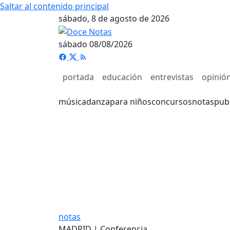
Saltar al contenido principal
sábado, 8 de agosto de 2026
sábado 08/08/2026
portada
educación
entrevistas
opinió
música
danza
para niños
concursos
notas
pub
notas
MADRID | Conferencia