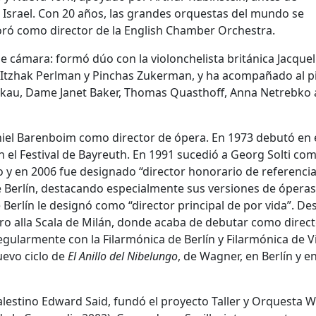
e Israel. Con 20 años, las grandes orquestas del mundo se
oró como director de la English Chamber Orchestra.
 cámara: formó dúo con la violonchelista británica Jacquel
as Itzhak Perlman y Pinchas Zukerman, y ha acompañado al p
Dieskau, Dame Janet Baker, Thomas Quasthoff, Anna Netrebko
aniel Barenboim como director de ópera. En 1973 debutó en 
 el Festival de Bayreuth. En 1991 sucedió a Georg Solti co
o y en 2006 fue designado “director honorario de referencia
e Berlín, destacando especialmente sus versiones de óperas
 Berlín le designó como “director principal de por vida”. De
atro alla Scala de Milán, donde acaba de debutar como direc
egularmente con la Filarmónica de Berlín y Filarmónica de V
uevo ciclo de
El Anillo del Nibelungo
, de Wagner, en Berlín y e
alestino Edward Said, fundó el proyecto Taller y Orquesta W