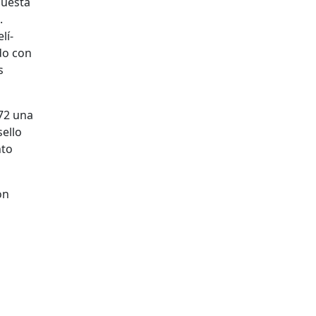
questa
.
lí-
do con
s
72 una
ello
nto
on