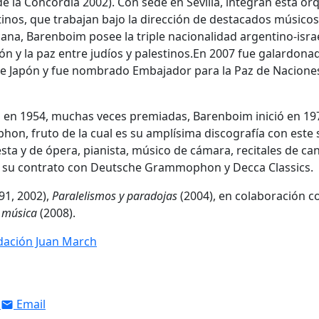
e la Concordia 2002). Con sede en Sevilla, integran esta or
tinos, que trabajan bajo la dirección de destacados músicos
na, Barenboim posee la triple nacionalidad argentino-israe
ión y la paz entre judíos y palestinos.En 2007 fue galardona
s de Japón y fue nombrado Embajador para la Paz de Nacione
s en 1954, muchas veces premiadas, Barenboim inició en 19
n, fruto de la cual es su amplísima discografía con este s
sta y de ópera, pianista, músico de cámara, recitales de ca
ió su contrato con Deutsche Grammophon y Decca Classics.
91, 2002),
Paralelismos y paradojas
(2004), en colaboración c
a música
(2008).
dación Juan March
Email