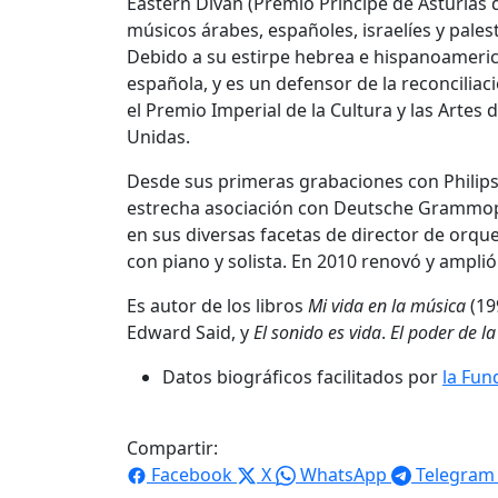
Eastern Divan (Premio Príncipe de Asturias d
músicos árabes, españoles, israelíes y pales
Debido a su estirpe hebrea e hispanoamerica
española, y es un defensor de la reconciliac
el Premio Imperial de la Cultura y las Arte
Unidas.
Desde sus primeras grabaciones con Philip
estrecha asociación con Deutsche Grammopho
en sus diversas facetas de director de orque
con piano y solista. En 2010 renovó y ampl
Es autor de los libros
Mi vida en la música
(19
Edward Said, y
El sonido es vida
.
El poder de l
Datos biográficos facilitados por
la Fun
Compartir:
Facebook
X
WhatsApp
Telegram