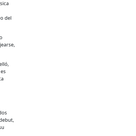
sica
o del
io
jearse,
elló,
 es
ta
 dos
debut,
su