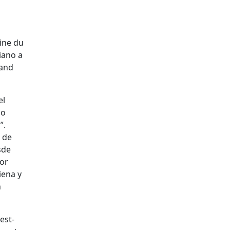
ine du
iano a
 and
el
mo
”.
 de
sde
tor
iena y
n
est-