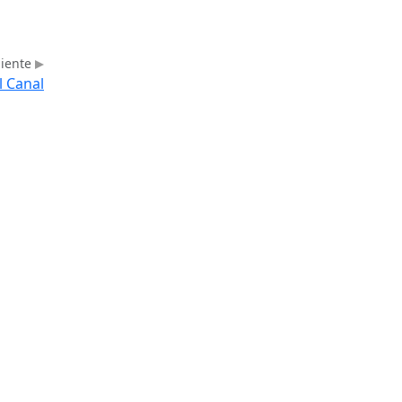
uiente
l Canal