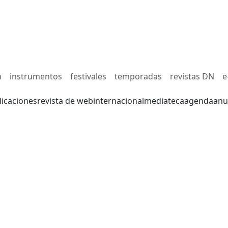
n
instrumentos
festivales
temporadas
revistas DN
e
licaciones
revista de web
internacional
mediateca
agenda
anu