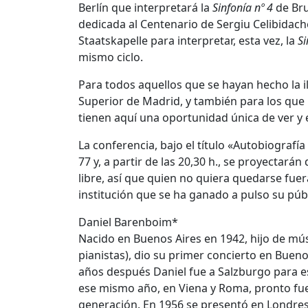
Berlín que interpretará la
Sinfonía nº 4
de Bru
dedicada al Centenario de Sergiu Celibidache. 
Staatskapelle para interpretar, esta vez, la
Si
mismo ciclo.
Para todos aquellos que se hayan hecho la i
Superior de Madrid, y también para los que 
tienen aquí una oportunidad única de ver y 
La conferencia, bajo el título «Autobiografía 
77 y, a partir de las 20,30 h., se proyectará
libre, así que quien no quiera quedarse fue
institución que se ha ganado a pulso su públ
Daniel Barenboim*
Nacido en Buenos Aires en 1942, hijo de mú
pianistas), dio su primer concierto en Buenos
años después Daniel fue a Salzburgo para es
ese mismo año, en Viena y Roma, pronto fue
generación. En 1956 se presentó en Londres