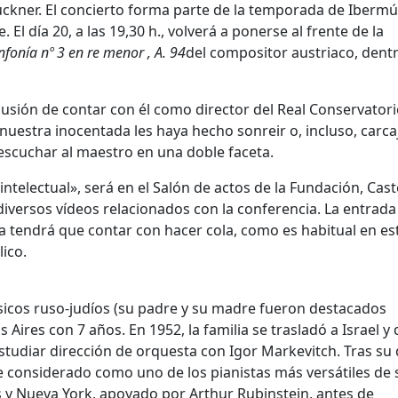
ckner. El concierto forma parte de la temporada de Ibermú
El día 20, a las 19,30 h., volverá a ponerse al frente de la
nfonía nº 3 en re menor , A. 94
del compositor austriaco, dentr
lusión de contar con él como director del Real Conservator
nuestra inocentada les haya hecho sonreir o, incluso, carca
escuchar al maestro en una doble faceta.
intelectual», será en el Salón de actos de la Fundación, Cast
n diversos vídeos relacionados con la conferencia. La entrada
ra tendrá que contar con hacer cola, como es habitual en es
ico.
sicos ruso-judíos (su padre y su madre fueron destacados
 Aires con 7 años. En 1952, la familia se trasladó a Israel y
tudiar dirección de orquesta con Igor Markevitch. Tras su 
 considerado como uno de los pianistas más versátiles de 
 y Nueva York, apoyado por Arthur Rubinstein, antes de