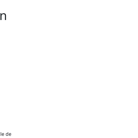
ón
lle de