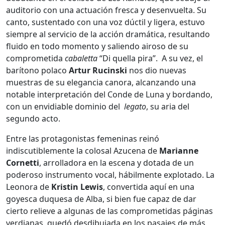
auditorio con una actuación fresca y desenvuelta. Su
canto, sustentado con una voz dúctil y ligera, estuvo
siempre al servicio de la acción dramática, resultando
fluido en todo momento y saliendo airoso de su
comprometida
cabaletta
“Di quella pira”. A su vez, el
barítono polaco
Artur Rucinski
nos dio nuevas
muestras de su elegancia canora, alcanzando una
notable interpretación del Conde de Luna y bordando,
con un envidiable dominio del
legato
, su aria del
segundo acto.
Entre las protagonistas femeninas reinó
indiscutiblemente la colosal Azucena de
Marianne
Cornetti
, arrolladora en la escena y dotada de un
poderoso instrumento vocal, hábilmente explotado. La
Leonora de
Kristin Lewis
, convertida aquí en una
goyesca duquesa de Alba, si bien fue capaz de dar
cierto relieve a algunas de las comprometidas páginas
verdianas, quedó desdibujada en los pasajes de más