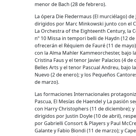
menor de Bach (28 de febrero).
La ópera Die Fledermaus (El murciélago) de 
dirigidos por Marc Minkowski junto con el C
La Orchestra of the Eighteenth Century, la Co
nº 10 Missa in tempori belli de Haydn (12 de
ofrecerán el Réquiem de Fauré (11 de mayo).
con la Alma Mahler Kammeorchester, bajo la
Cristina Faus y el tenor Javier Palacios (4 de
Belles Arts y el tenor Pascual Andreu, bajo 
Nuevo (2 de enero); y los Pequeños Cantores 
de marzo).
Las formaciones Internacionales protagoniz
Pascua, El Mesías de Haendel y La pasión s
con Harry Christophers (11 de diciembre); y
dirigidos por Justin Doyle (10 de abril), re
por Gabrielli Consort & Players y Paul McC
Galante y Fabio Biondi (11 de marzo); y Cape