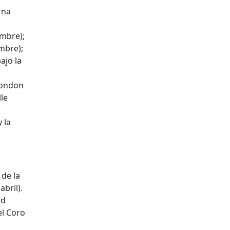
rna
embre);
mbre);
ajo la
 London
lle
 la
 de la
bril).
ad
el Coro