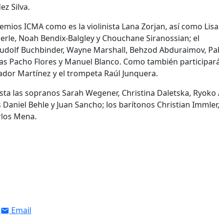
z Silva.
emios ICMA como es la violinista Lana Zorjan, así como Lisa
berle, Noah Bendix-Balgley y Chouchane Siranossian; el
 Rudolf Buchbinder, Wayne Marshall, Behzod Abduraimov, Pa
tas Pacho Flores y Manuel Blanco. Como también participar
lvador Martínez y el trompeta Raúl Junquera.
ta las sopranos Sarah Wegener, Christina Daletska, Ryoko 
s Daniel Behle y Juan Sancho; los barítonos Christian Immler
arlos Mena.
Email