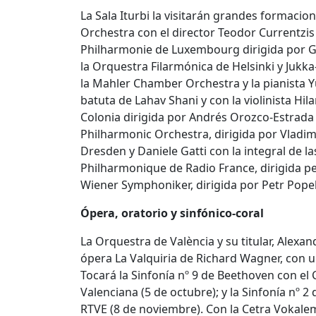
La Sala Iturbi la visitarán grandes formacio
Orchestra con el director Teodor Currentzis
Philharmonie de Luxembourg dirigida por Gu
la Orquestra Filarmónica de Helsinki y Jukk
la Mahler Chamber Orchestra y la pianista 
batuta de Lahav Shani y con la violinista Hi
Colonia dirigida por Andrés Orozco-Estrada 
Philharmonic Orchestra, dirigida por Vladimir 
Dresden y Daniele Gatti con la integral de la
Philharmonique de Radio France, dirigida per
Wiener Symphoniker, dirigida por Petr Popelk
Ópera, oratorio y sinfónico-coral
La Orquestra de València y su titular, Alexan
ópera La Valquiria de Richard Wagner, con 
Tocará la Sinfonía nº 9 de Beethoven con e
Valenciana (5 de octubre); y la Sinfonía nº 2
RTVE (8 de noviembre). Con la Cetra Vokale