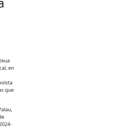
a
 teua
al, en
boísta
as que
Palau,
de
2024-