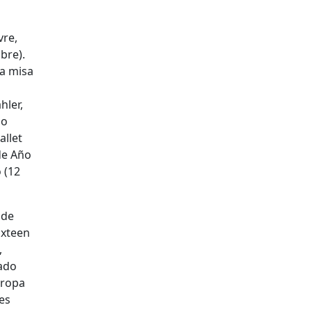
vre,
bre).
la misa
hler,
no
allet
de Año
 (12
 de
ixteen
,
tado
uropa
les