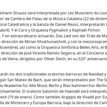
Johann Strauss será interpretada por Les Musiciens du Lou
or de Cambra del Palau de la Música Catalana (22 de diciem
ral Catedralicia y la batuta de Daniel Reuss, interpretarán 
 abril). Y el Coro y Orquesta Pygmalion y Raphaël Pichon
 Y en extraordinario actuarán, Das Lied von der Erde de Ma
 dirección de Mirian Khukhunaishvili, y con la mezzosopra
 diciembre); así como la Orquestra Simfònica Belles Arts, el B
la dirección de José Vicente Ramón Segarra, en el Concierto 
de Viena, dirigidos por Oliver Stech, en su 525º aniversario
arán los dos tradicionales oratorios barrocos de Navidad y
egún San Mateo de Bach, que serán interpretados por The S
 la Akademie für Alte Music Berlin y Rias Kammerchor Berlin
spectivamente. El oratorio Salomón de Haendel será interpre
reesh (19 de enero). Como también Argippo de Vivaldi por E
lla de Ministrers y Europa Barroca, bajo la dirección de Car