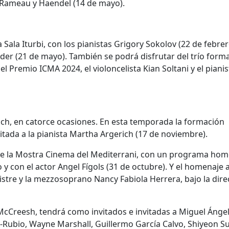
Rameau y Haendel (14 de mayo).
a Sala Iturbi, con los pianistas Grigory Sokolov (22 de febrer
nder (21 de mayo). También se podrá disfrutar del trío form
l Premio ICMA 2024, el violoncelista Kian Soltani y el pianis
reich, en catorce ocasiones. En esta temporada la formación
itada a la pianista Martha Argerich (17 de noviembre).
 de la Mostra Cinema del Mediterrani, con un programa ho
y con el actor Angel Fígols (31 de octubre). Y el homenaje 
istre y la mezzosoprano Nancy Fabiola Herrera, bajo la dire
l McCreesh, tendrá como invitados e invitadas a Miguel Ángel
-Rubio, Wayne Marshall, Guillermo García Calvo, Shiyeon S