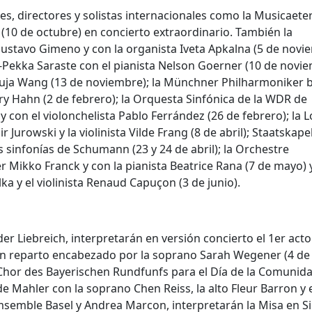
nes, directores y solistas internacionales como la Musicaete
 (10 de octubre) en concierto extraordinario. También la
stavo Gimeno y con la organista Iveta Apkalna (5 de novi
a-Pekka Saraste con el pianista Nelson Goerner (10 de novie
Yuja Wang (13 de noviembre); la Münchner Philharmoniker b
lary Hahn (2 de febrero); la Orquesta Sinfónica de la WDR de
y con el violonchelista Pablo Ferrández (26 de febrero); la
Jurowski y la violinista Vilde Frang (8 de abril); Staatskape
s sinfonías de Schumann (23 y 24 de abril); la Orchestre
 Mikko Franck y con la pianista Beatrice Rana (7 de mayo) y
a y el violinista Renaud Capuçon (3 de junio).
der Liebreich, interpretarán en versión concierto el 1er acto
un reparto encabezado por la soprano Sarah Wegener (4 de a
l Chor des Bayerischen Rundfunfs para el Día de la Comunid
 de Mahler con la soprano Chen Reiss, la alto Fleur Barron y 
msemble Basel y Andrea Marcon, interpretarán la Misa en Si