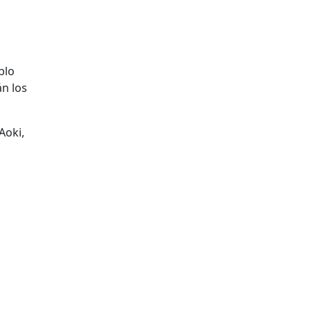
blo
án los
Aoki,
,