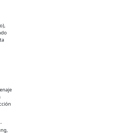
o),
ado
ta
menaje
a
cción
-
ung,