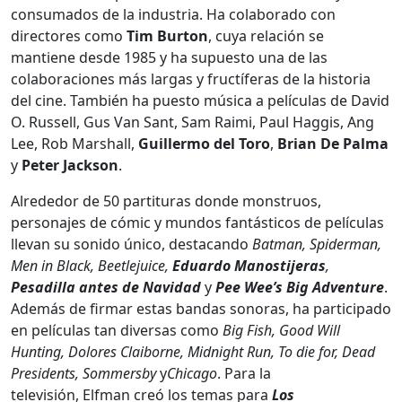
consumados de la industria. Ha colaborado con
directores como
Tim Burton
, cuya relación se
mantiene desde 1985 y ha supuesto una de las
colaboraciones más largas y fructíferas de la historia
del cine. También ha puesto música a películas de David
O. Russell, Gus Van Sant, Sam Raimi, Paul Haggis, Ang
Lee, Rob Marshall,
Guillermo del Toro
,
Brian De Palma
y
Peter Jackson
.
Alrededor de 50 partituras donde monstruos,
personajes de cómic y mundos fantásticos de películas
llevan su sonido único, destacando
Batman, Spiderman,
Men in Black, Beetlejuice,
Eduardo Manostijeras
,
Pesadilla antes de Navidad
y
Pee Wee’s Big Adventure
.
Además de firmar estas bandas sonoras, ha participado
en películas tan diversas como
Big Fish, Good Will
Hunting, Dolores Claiborne, Midnight Run, To die for, Dead
Presidents, Sommersby
y
Chicago
. Para la
televisión, Elfman creó los temas para
Los