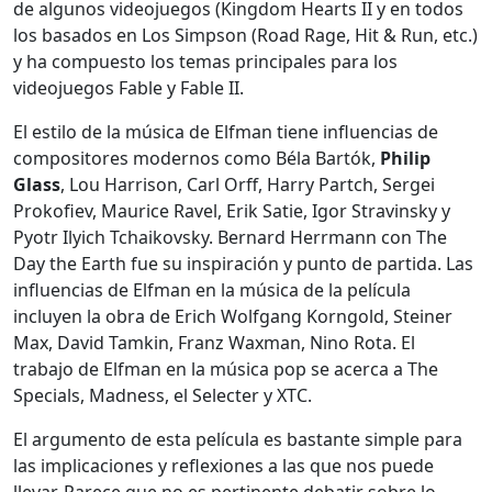
de algunos videojuegos (Kingdom Hearts II y en todos
los basados en Los Simpson (Road Rage, Hit & Run, etc.)
y ha compuesto los temas principales para los
videojuegos Fable y Fable II.
El estilo de la música de Elfman tiene influencias de
compositores modernos como Béla Bartók,
Philip
Glass
, Lou Harrison, Carl Orff, Harry Partch, Sergei
Prokofiev, Maurice Ravel, Erik Satie, Igor Stravinsky y
Pyotr Ilyich Tchaikovsky. Bernard Herrmann con The
Day the Earth fue su inspiración y punto de partida. Las
influencias de Elfman en la música de la película
incluyen la obra de Erich Wolfgang Korngold, Steiner
Max, David Tamkin, Franz Waxman, Nino Rota. El
trabajo de Elfman en la música pop se acerca a The
Specials, Madness, el Selecter y XTC.
El argumento de esta película es bastante simple para
las implicaciones y reflexiones a las que nos puede
llevar. Parece que no es pertinente debatir sobre lo