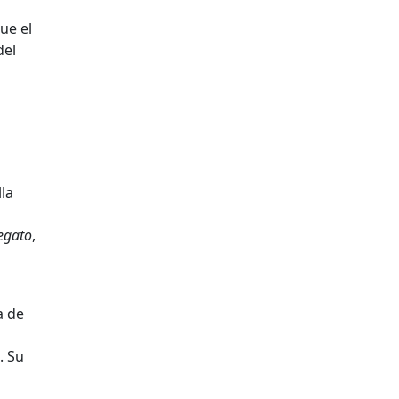
ue el
del
la
egato
,
a de
a
. Su