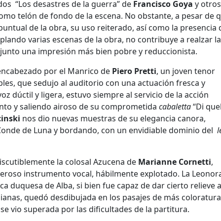
ados “Los desastres de la guerra” de
Francisco Goya
y otros
omo telón de fondo de la escena. No obstante, a pesar de q
ntual de la obra, su uso reiterado, así como la presencia 
plando varias escenas de la obra, no contribuye a realzar la
onjunto una impresión más bien pobre y reduccionista.
o encabezado por el Manrico de
Piero Pretti
, un joven tenor
bles, que sedujo al auditorio con una actuación fresca y
 dúctil y ligera, estuvo siempre al servicio de la acción
nto y saliendo airoso de su comprometida
cabaletta
“Di quel
cinski
nos dio nuevas muestras de su elegancia canora,
Conde de Luna y bordando, con un envidiable dominio del
l
discutiblemente la colosal Azucena de
Marianne Cornetti
,
deroso instrumento vocal, hábilmente explotado. La Leonor
ca duquesa de Alba, si bien fue capaz de dar cierto relieve 
anas, quedó desdibujada en los pasajes de más coloratura
se vio superada por las dificultades de la partitura.