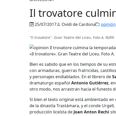
Il trovatore culmi
25/07/2017
Ovidi de Cardona
opinión
"Il trovatore". Gran Teatre del Liceu. Foto A. Bofill
«Il trovatore». Gran Teatre del Liceu. Foto A. 
Bien es sabido que en los tiempos de su estre
con armaduras, guerras fratricidas, castillos
y personajes endiablados. En el librero de
S
dramaturgo español
Antonio Gutiérrez
, e
otro modo, nos arrastran hacia el funesto 
Si bien el texto original está ambientado e
de la dinastía Trastámara, y el conde Urgel
producción liceísta de
Joan Anton Rechi
sit