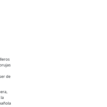
lleros
 brujas
ser de
uera,
 la
spañola