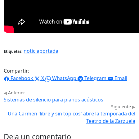
noticiaportada
Etiquetas:
Compartir:
Facebook
X
WhatsApp
Telegram
Email
Anterior
Sistemas de silencio para pianos acústicos
Siguiente
Una Carmen 'libre y sin tópicos' abre la temporada del
Teatro de la Zarzuela
Deja un comentario