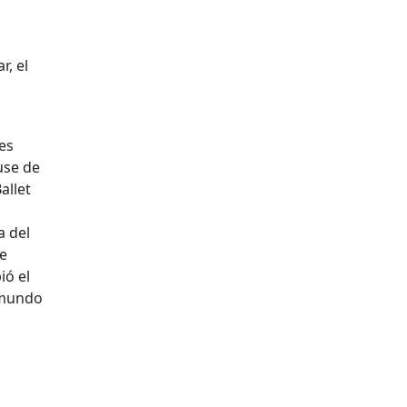
r, el
les
use de
allet
a del
e
ió el
l mundo