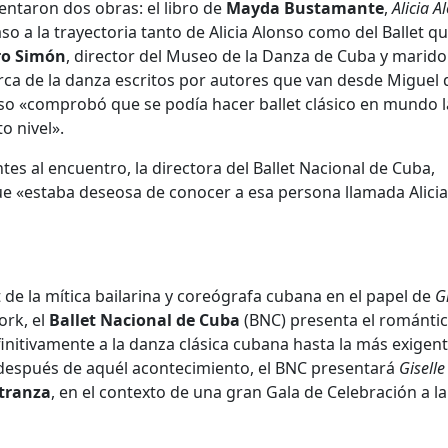
entaron dos obras: el libro de
Mayda Bustamante
,
Alicia A
o a la trayectoria tanto de Alicia Alonso como del Ballet qu
ro Simón
, director del Museo de la Danza de Cuba y marido
ca de la danza escritos por autores que van desde Miguel 
nso «comprobó que se podía hacer ballet clásico en mundo l
o nivel».
tes al encuentro, la directora del Ballet Nacional de Cuba,
e «estaba deseosa de conocer a esa persona llamada Alicia
 de la mítica bailarina y coreógrafa cubana en el papel de
G
ork, el
Ballet Nacional de Cuba
(BNC) presenta el románti
finitivamente a la danza clásica cubana hasta la más exigen
 después de aquél acontecimiento, el BNC presentará
Giselle
stranza
, en el contexto de una gran Gala de Celebración a l