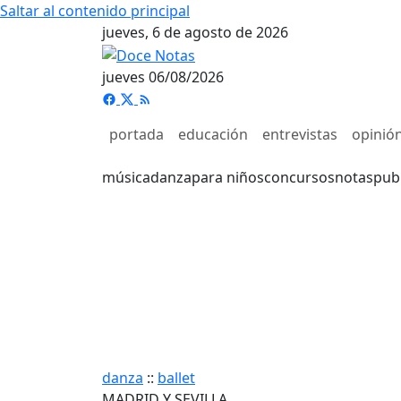
Saltar al contenido principal
jueves, 6 de agosto de 2026
jueves 06/08/2026
portada
educación
entrevistas
opinió
música
danza
para niños
concursos
notas
pub
danza
::
ballet
MADRID Y SEVILLA