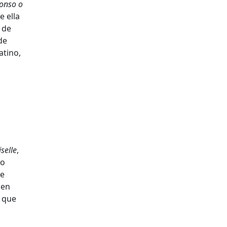
lonso o
e ella
 de
de
atino,
iselle
,
co
te
en
a que