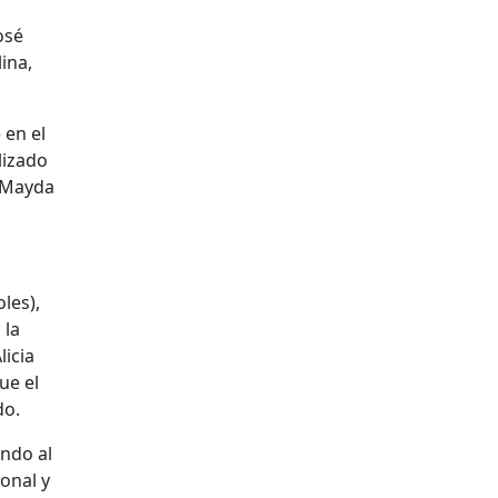
osé
ina,
 en el
alizado
e Mayda
les),
 la
licia
ue el
do.
ando al
onal y