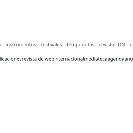
n
instrumentos
festivales
temporadas
revistas DN
e
licaciones
revista de web
internacional
mediateca
agenda
anu