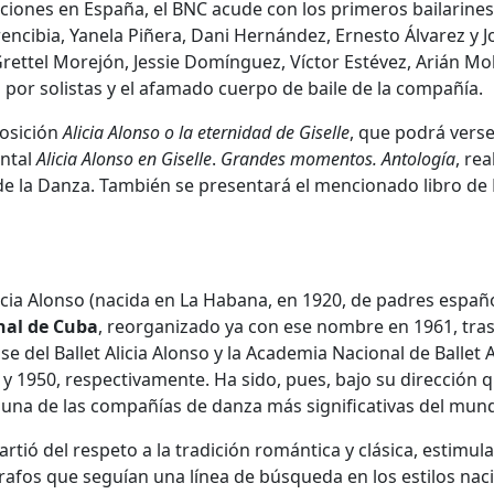
ciones en España, el BNC acude con los primeros bailarines
encibia, Yanela Piñera, Dani Hernández, Ernesto Álvarez y J
Grettel Morejón, Jessie Domínguez, Víctor Estévez, Arián Mol
por solistas y el afamado cuerpo de baile de la compañía.
posición
Alicia Alonso o la eternidad de Giselle
, que podrá verse
ental
Alicia Alonso en Giselle
.
Grandes momentos. Antología
, re
de la Danza. También se presentará el mencionado libro d
licia Alonso (nacida en La Habana, en 1920, de padres españo
nal de Cuba
, reorganizado ya con ese nombre en 1961, tras
e del Ballet Alicia Alonso y la Academia Nacional de Ballet A
y 1950, respectivamente. Ha sido, pues, bajo su dirección q
 una de las compañías de danza más significativas del mun
partió del respeto a la tradición romántica y clásica, estimul
afos que seguían una línea de búsqueda en los estilos naci