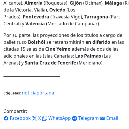
Alicante),
Almería
(Roquetas),
Gijón
(Ocimax),
Málaga
(R
de la Victoria, Vialia),
Oviedo
(Los
Prados),
Pontevedra
(Travesía Vigo),
Tarragona
(Parc
Central) y
Valencia
(Mercado de Campanar).
Por su parte, las proyecciones de los títulos a cargo del
ballet ruso
Bolshói
se retransmitirán
en diferido
en las
citadas 15 salas de
Cine Yelmo
además de dos de las
adicionales en las Islas Canarias:
Las Palmas
(Las
Arenas) y
Santa Cruz de Tenerife
(Meridiano).
____________________________
noticiaportada
Etiquetas:
Compartir:
Facebook
X
WhatsApp
Telegram
Email