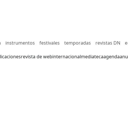
n
instrumentos
festivales
temporadas
revistas DN
e
licaciones
revista de web
internacional
mediateca
agenda
anu