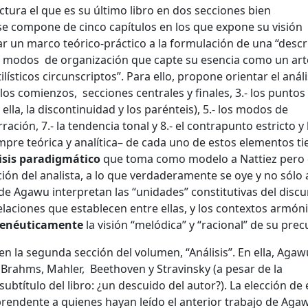
ura el que es su último libro en dos secciones bien
, se compone de cinco capítulos en los que expone su visión
ar un marco teórico-práctico a la formulación de una “descr
us modos de organización que capte su esencia como un art
lísticos circunscriptos”. Para ello, propone orientar el análi
- los comienzos, secciones centrales y finales, 3.- los puntos
 ella, la discontinuidad y los parénteis), 5.- los modos de
ración, 7.- la tendencia tonal y 8.- el contrapunto estricto y 
mpre teórica y analítica– de cada uno de estos elementos ti
isis paradigmático
que toma como modelo a Nattiez pero 
ición del analista, a lo que verdaderamente se oye y no sólo 
 de Agawu interpretan las “unidades” constitutivas del disc
elaciones que establecen entre ellas, y los contextos armón
enéuticamente
la visión “melódica” y “racional” de su prec
en la segunda sección del volumen, “Análisis”. En ella, Agaw
Brahms, Mahler, Beethoven y Stravinsky (a pesar de la
ubtítulo del libro: ¿un descuido del autor?). La elección de 
rendente a quienes hayan leído el anterior trabajo de Aga