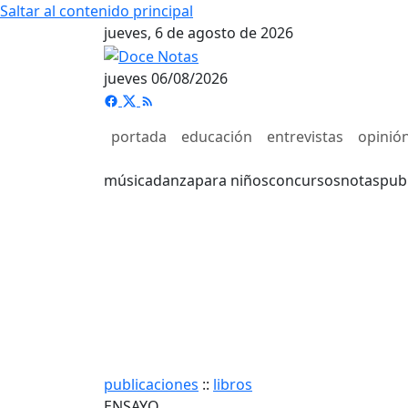
Saltar al contenido principal
jueves, 6 de agosto de 2026
jueves 06/08/2026
portada
educación
entrevistas
opinió
música
danza
para niños
concursos
notas
pub
publicaciones
::
libros
ENSAYO