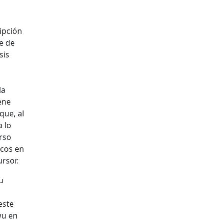
ipción
e de
sis
la
ene
que, al
a lo
urso
icos en
ursor.
u
este
wu en