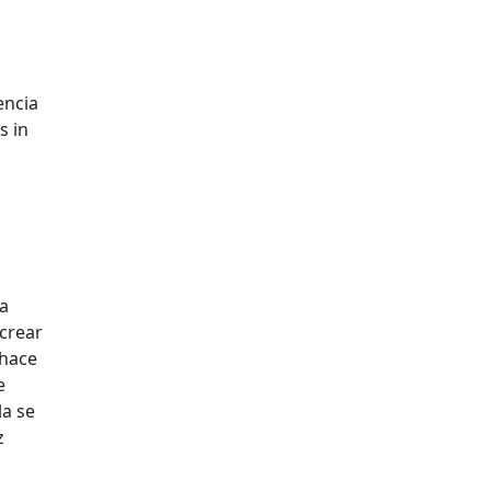
encia
s in
la
 crear
 hace
e
la se
z