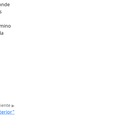
donde
s
érmino
la
uiente
terior"