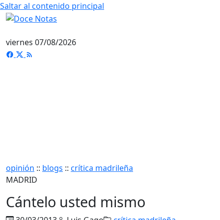
Saltar al contenido principal
viernes 07/08/2026
opinión
::
blogs
::
crítica madrileña
MADRID
Cántelo usted mismo
30/03/2013
Luis Gago
crítica madrileña