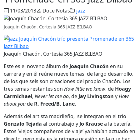
11/03/2013
Doce Notas
jazz
Joaquín Chacón. Cortesía 365 JAZZ BILBAO
Joaquín Chacón. Cortesía 365 JAZZ BILBAO
Este es el noveno álbum de
Joaquín Chacón
en su
carrera y en él reúne nueve temas, de largo desarrollo,
de los que seis son creaciones del propio Chacón. Los
tres temas restantes son
How little we know
, de
Hoagy
Carmichael
,
Never let me go
, de
Jay Livingston
y
How
about you
de
R. Freed/B. Lane
.
Además del artista madrileño, se integran en el trío
Gonzalo Tejada
al contrabajo y
Jo Krause
a la batería.
Estos ‘viejos compañeros de viaje’ ya habían actuado en
directo, pero esta es la primera ocasión en la que han