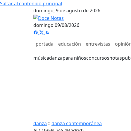
Saltar al contenido principal
domingo, 9 de agosto de 2026
domingo 09/08/2026
portada
educación
entrevistas
opinió
música
danza
para niños
concursos
notas
pub
danza
::
danza contemporánea
ALCOBENDAS (Madrid)