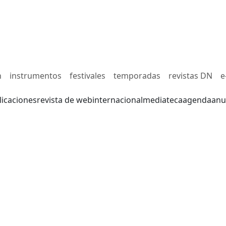
n
instrumentos
festivales
temporadas
revistas DN
e
licaciones
revista de web
internacional
mediateca
agenda
anu