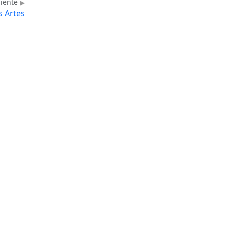
uiente
s Artes