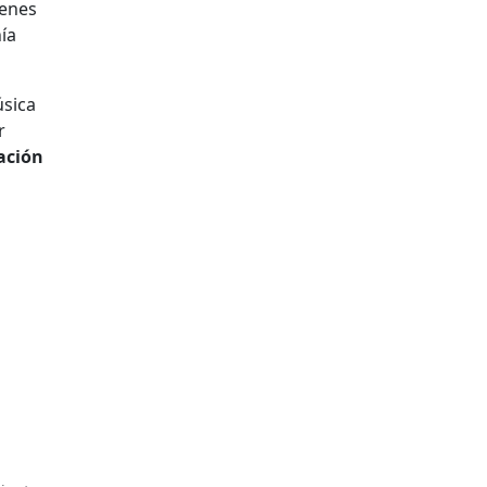
genes
ía
úsica
r
ación