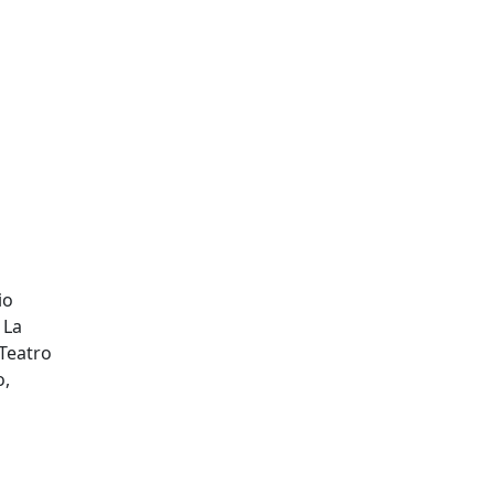
io
 La
 Teatro
o,