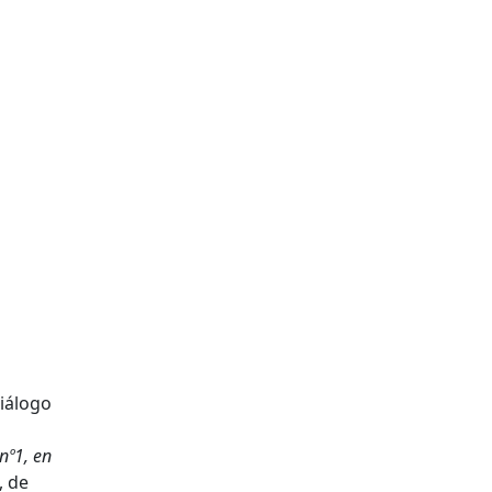
diálogo
nº1, en
, de