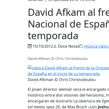
David Afkam al fr
Nacional de España
temporada
15/10/2012
Doce Notas
música clásic
David Afkman © Chris Christodoulou
David Afkman © Chris Christodoulou
El joven director alemán será el encargado d
histórico entre dos visiones del heroísmo, 
encargarán de ilustrarlo La obertura de
Egmo
sol menor, opus 26
, de Max Bruch
–
con
Joshu