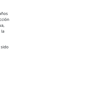
 años
ección
wa,
 la
 sido