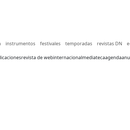
n
instrumentos
festivales
temporadas
revistas DN
e
licaciones
revista de web
internacional
mediateca
agenda
anu