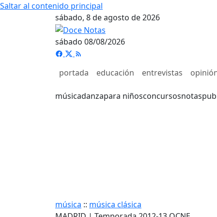
Saltar al contenido principal
sábado, 8 de agosto de 2026
sábado 08/08/2026
portada
educación
entrevistas
opinió
música
danza
para niños
concursos
notas
pub
música
::
música clásica
MADRID | Temporada 2012-13 OCNE