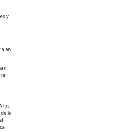
es y
ra en
mas
bra
A los
 de la
al
ica