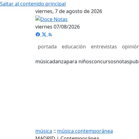
Saltar al contenido principal
viernes, 7 de agosto de 2026
viernes 07/08/2026
portada
educación
entrevistas
opinió
música
danza
para niños
concursos
notas
pub
música
::
música contemporánea
MADRID | Contemporánea