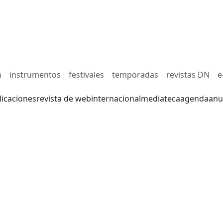
n
instrumentos
festivales
temporadas
revistas DN
e
licaciones
revista de web
internacional
mediateca
agenda
anu