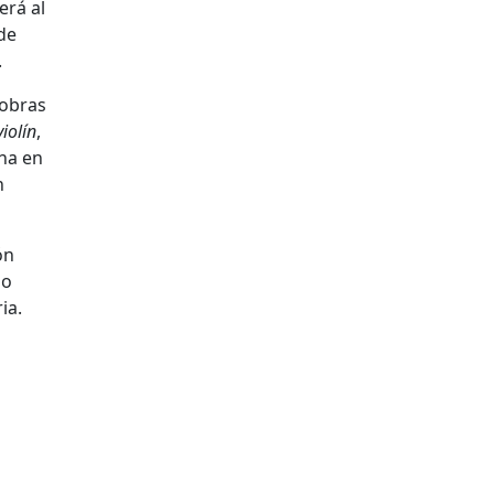
erá al
de
.
 obras
iolín
,
na en
n
ón
no
ia.