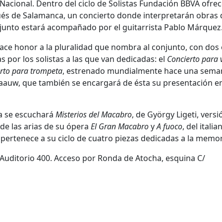
Nacional. Dentro del ciclo de Solistas Fundación BBVA ofrec
qués de Salamanca, un concierto donde interpretarán obras 
njunto estará acompañado por el guitarrista Pablo Márquez
hace honor a la pluralidad que nombra al conjunto, con dos
as por los solistas a las que van dedicadas: el
Concierto para v
rto para trompeta
, estrenado mundialmente hace una sema
 Blaauw, que también se encargará de ésta su presentación e
ra se escuchará
Misterios del Macabro
, de György Ligeti, versi
de las arias de su ópera
El Gran Macabro
y
A fuoco
, del italia
pertenece a su ciclo de cuatro piezas dedicadas a la memor
 Auditorio 400. Acceso por Ronda de Atocha, esquina C/