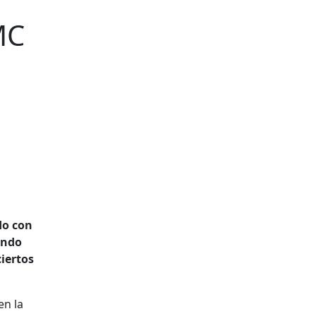
MC
do con
ando
iertos
en la