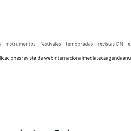
n
instrumentos
festivales
temporadas
revistas DN
e
licaciones
revista de web
internacional
mediateca
agenda
anu