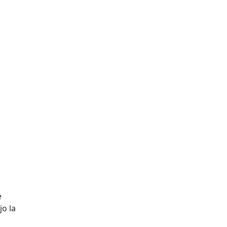
e
o la