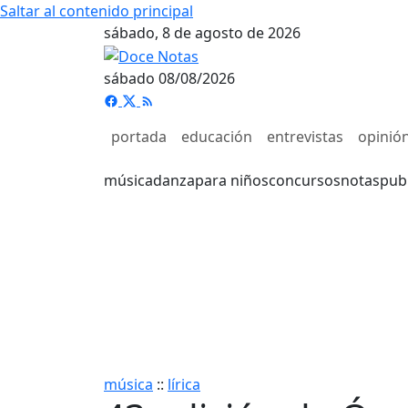
Saltar al contenido principal
sábado, 8 de agosto de 2026
sábado 08/08/2026
portada
educación
entrevistas
opinió
música
danza
para niños
concursos
notas
pub
música
::
lírica