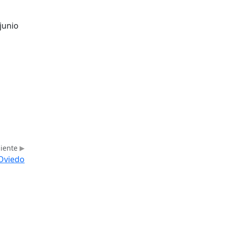
 junio
uiente
 Oviedo