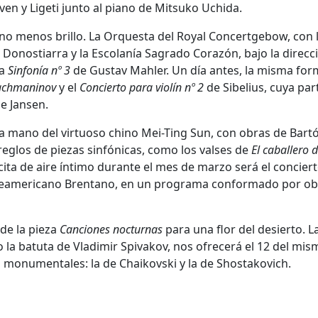
n y Ligeti junto al piano de Mitsuko Uchida.
o menos brillo. La Orquesta del Royal Concertgebow, con 
 Donostiarra y la Escolanía Sagrado Corazón, bajo la direcc
la
Sinfonía nº 3
de Gustav Mahler. Un día antes, la misma fo
Rachmaninov
y el
Concierto para violín nº 2
de Sibelius, cuya par
ne Jansen.
a mano del virtuoso chino Mei-Ting Sun, con obras de Bartó
reglos de piezas sinfónicas, como los valses de
El caballero d
 cita de aire íntimo durante el mes de marzo será el concier
rteamericano Brentano, en un programa conformado por ob
de la pieza
Canciones nocturnas
para una flor del desierto. L
 la batuta de Vladimir Spivakov, nos ofrecerá el 12 del mis
monumentales: la de Chaikovski y la de Shostakovich.