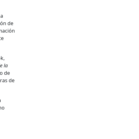
la
ión de
rmación
te
k,
e la
to de
ras de
a
mo