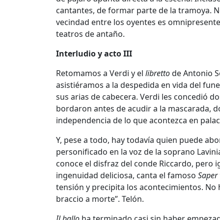
cantantes, de formar parte de la tramoya. No
vecindad entre los oyentes es omnipresente. 
teatros de antaño.
Interludio y acto III
Retomamos a Verdi y el
libretto
de Antonio S
asistiéramos a la despedida en vida del fun
sus arias de cabecera. Verdi les concedió d
bordaron antes de acudir a la mascarada, don
independencia de lo que acontezca en palaci
Y, pese a todo, hay todavía quien puede abor
personificado en la voz de la soprano Lavinia
conoce el disfraz del conde Riccardo, pero
ingenuidad deliciosa, canta el famoso
Saper 
tensión y precipita los acontecimientos. No 
braccio a morte”. Telón.
Il ballo
ha terminado casi sin haber empezado