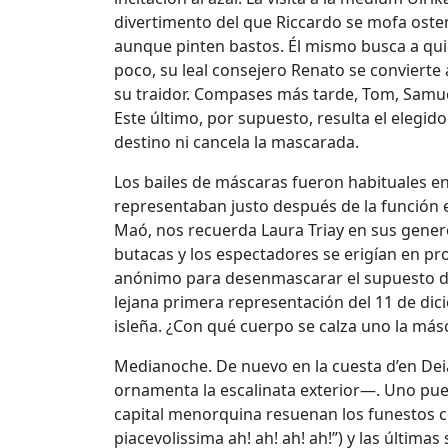
divertimento del que Riccardo se mofa osten
aunque pinten bastos. Él mismo busca a qui
poco, su leal consejero Renato se conviert
su traidor. Compases más tarde, Tom, Samuel
Este último, por supuesto, resulta el elegido
destino ni cancela la mascarada.
Los bailes de máscaras fueron habituales ent
representaban justo después de la función en
Maó, nos recuerda Laura Triay en sus gener
butacas y los espectadores se erigían en pr
anónimo para desenmascarar el supuesto de
lejana primera representación del 11 de di
isleña. ¿Con qué cuerpo se calza uno la más
Medianoche. De nuevo en la cuesta d’en Deià
ornamenta la escalinata exterior—. Uno puede
capital menorquina resuenan los funestos c
piacevolissima ah! ah! ah! ah!”) y las última