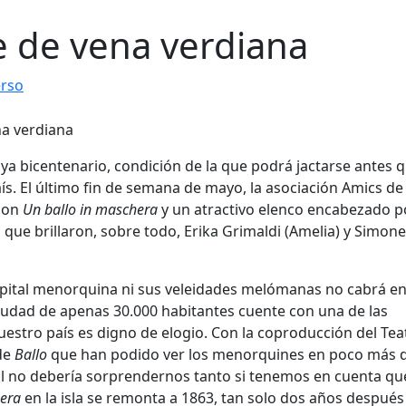
 de vena verdiana
erso
 ya bicentenario, condición de la que podrá jactarse antes 
ís. El último fin de semana de mayo, la asociación Amics de
con
Un ballo in maschera
y un atractivo elenco encabezado po
l que brillaron, sobre todo, Erika Grimaldi (Amelia) y Simone
apital menorquina ni sus veleidades melómanas no cabrá en
udad de apenas 30.000 habitantes cuente con una de las
uestro país es digno de elogio. Con la coproducción del Tea
 de
Ballo
que han podido ver los menorquines en poco más 
ual no debería sorprendernos tanto si tenemos en cuenta que
hera
en la isla se remonta a 1863, tan solo dos años después