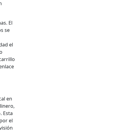
n
as. El
os se
dad el
no
arrillo
senlace
al en
linero,
. Esta
por el
visión