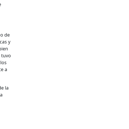
e
uo de
cas y
bien
 tuvo
 los
te a
e la
la