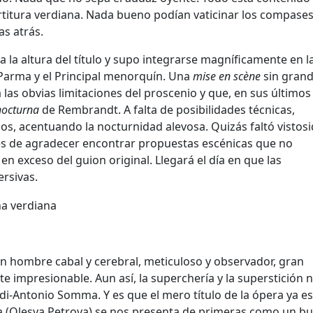
artitura verdiana. Nada bueno podían vaticinar los compase
as atrás.
 la altura del título y supo integrarse magníficamente en l
 Parma y el Principal menorquín. Una
mise en scène
sin gran
 las obvias limitaciones del proscenio y que, en sus últimos
nocturna
de Rembrandt. A falta de posibilidades técnicas,
cos, acentuando la nocturnidad alevosa. Quizás faltó vistos
, es de agradecer encontrar propuestas escénicas que no
en exceso del guion original. Llegará el día en que las
ersivas.
 hombre cabal y cerebral, meticuloso y observador, gran
e impresionable. Aun así, la superchería y la superstición 
di-Antonio Somma. Y es que el mero título de la ópera ya e
rika (Olesya Petrova) se nos presenta de primeras como un b