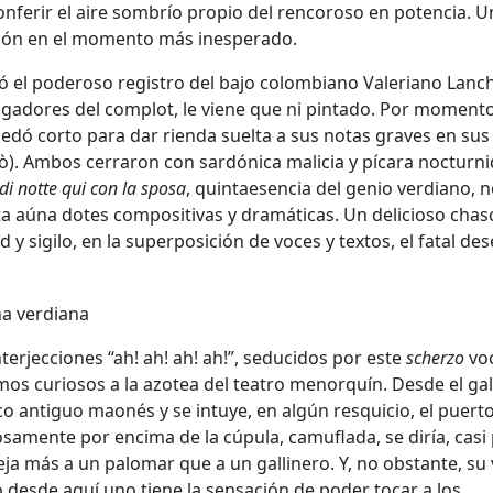
nferir el aire sombrío propio del rencoroso en potencia. U
ición en el momento más inesperado.
có el poderoso registro del bajo colombiano Valeriano Lanch
tigadores del complot, le viene que ni pintado. Por moment
uedó corto para dar rienda suelta a sus notas graves en sus
ò). Ambos cerraron con sardónica malicia y pícara nocturni
 di notte qui con la sposa
, quintaesencia del genio verdiano, 
a aúna dotes compositivas y dramáticas. Un delicioso chasc
 y sigilo, en la superposición de voces y textos, el fatal de
erjecciones “ah! ah! ah! ah!”, seducidos por este
scherzo
voc
os curiosos a la azotea del teatro menorquín. Desde el gal
sco antiguo maonés y se intuye, en algún resquicio, el puerto
iosamente por encima de la cúpula, camuflada, se diría, casi 
meja más a un palomar que a un gallinero. Y, no obstante, su 
o desde aquí uno tiene la sensación de poder tocar a los