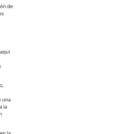
ión de
os
 aquí
n
o,
e una
a la
n
en la