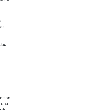
s
a
des
idad
no son
s una
urdo