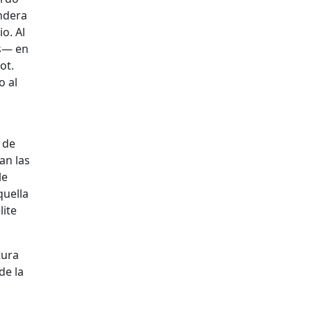
andera
o. Al
as— en
ot.
o al
 de
an las
le
quella
lite
tura
de la