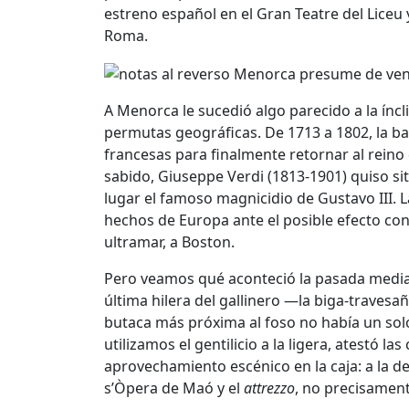
estreno español en el Gran Teatre del Liceu
Roma.
A Menorca le sucedió algo parecido a la íncl
permutas geográficas. De 1713 a 1802, la b
francesas para finalmente retornar al reino 
sabido, Giuseppe Verdi (1813-1901) quiso si
lugar el famoso magnicidio de Gustavo III. L
hechos de Europa ante el posible efecto co
ultramar, a Boston.
Pero veamos qué aconteció la pasada median
última hilera del gallinero —la biga-traves
butaca más próxima al foso no había un sol
utilizamos el gentilicio a la ligera, atestó las
aprovechamiento escénico en la caja: a la d
s’Òpera de Maó y el
attrezzo
, no precisament