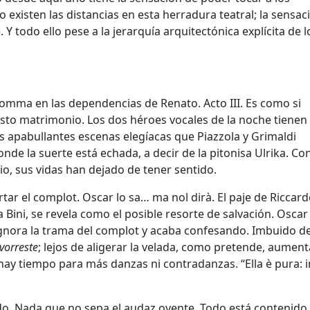
 existen las distancias en esta herradura teatral; la sensac
Y todo ello pese a la jerarquía arquitectónica explícita de l
omma en las dependencias de Renato. Acto III. Es como si
esto matrimonio. Los dos héroes vocales de la noche tienen
os apabullantes escenas elegíacas que Piazzola y Grimaldi
de la suerte está echada, a decir de la pitonisa Ulrika. Co
o, sus vidas han dejado de tener sentido.
tar el complot. Oscar lo sa… ma nol dirà. El paje de Riccard
 Bini, se revela como el posible resorte de salvación. Oscar
 ignora la trama del complot y acaba confesando. Imbuido d
vorreste
; lejos de aligerar la velada, como pretende, aument
hay tiempo para más danzas ni contradanzas. “Ella è pura: i
. Nada que no sepa el audaz oyente. Todo está contenido 