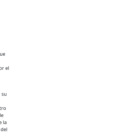
que
r el
 su
tro
de
 la
 del