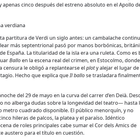
 y apenas cinco después del estreno absoluto en el Apollo d
ita partitura de Verdi un siglo antes: un cambalache contin
alear más septentrional pasó por manos borbónicas, británi
de España. La titularidad de la isla era una ruleta. Como es 
tuar
Ballo
en la escena real del crimen, en Estocolmo, donde
a censura le obligó a replantearse el
plot
y alejar el lugar de
ntagio. Hecho que explica que
Il ballo
se trasladara finalmen
oche del 29 de mayo en la curva del carrer d’en Deià. Desd
año no alberga dudas sobre la longevidad del teatro— hasta 
o metro cuadrado disponible. El público menorquín, y no
 cinco hileras de palcos, la platea y el paraíso. Idéntico
ecena de roles principales cabe sumar el Cor dels Amics de
e austero para el título en cuestión.