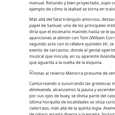
manual. Rotundo y bien proyectado, supo co
ejemplo de cómo la lealtad se torna en tra
Más allá del fatal triángulo amoroso, desta
papel de Samuel, uno de los principales ins
diría que el escenario maonés hasta se le q
apariciones al alimón con Tom (William Corr
segundo acto con el célebre quinteto
Ve’, se
exento de sarcasmo, donde el genial operist
musical que inocula, en su aparente liviandad
que aguarda a la vuelta de la esquina.
Canturreando o susurrando las grotescas int
diminuendo
, alcanzamos la pausa y ascendem
por sus ojos de buey, se divisa parte del ca
última horquilla de localidades se sitúa cur
cielorraso, más allá de la quinta logia. Ase
de pájaro apunta directa a la escena. Inclus