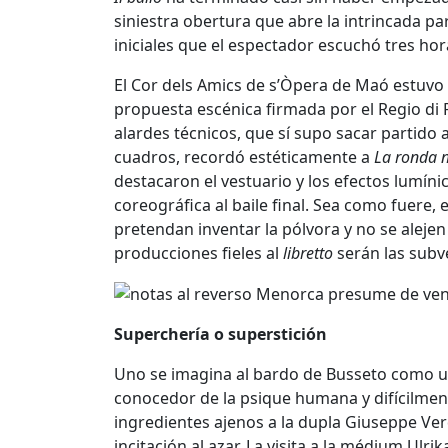
siniestra obertura que abre la intrincada p
iniciales que el espectador escuchó tres hor
El Cor dels Amics de s’Òpera de Maó estuvo a
propuesta escénica firmada por el Regio di
alardes técnicos, que sí supo sacar partido a
cuadros, recordó estéticamente a
La ronda 
destacaron el vestuario y los efectos lumíni
coreográfica al baile final. Sea como fuere
pretendan inventar la pólvora y no se alejen 
producciones fieles al
libretto
serán las subv
Superchería o superstición
Uno se imagina al bardo de Busseto como un
conocedor de la psique humana y difícilment
ingredientes ajenos a la dupla Giuseppe Ver
incitación al azar. La visita a la médium Ul