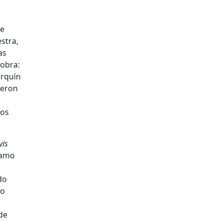
de
stra,
as
 obra:
orquín
ieron
los
vis
ramo
do
do
n
de