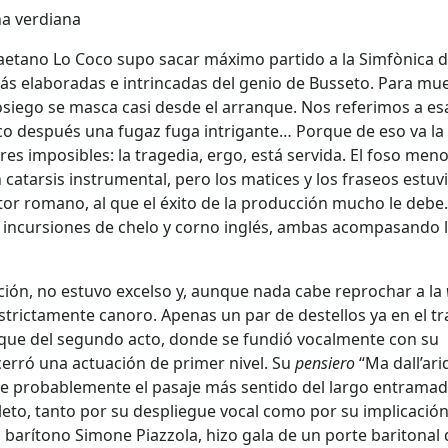
aetano Lo Coco supo sacar máximo partido a la Simfònica 
más elaboradas e intrincadas del genio de Busseto. Para mue
osiego se masca casi desde el arranque. Nos referimos a es
o después una fugaz fuga intrigante… Porque de eso va la
ores imposibles: la tragedia, ergo, está servida. El foso men
catarsis instrumental, pero los matices y los fraseos estuv
tor romano, al que el éxito de la producción mucho le debe.
incursiones de chelo y corno inglés, ambas acompasando 
cción, no estuvo excelso y, aunque nada cabe reprochar a la
strictamente canoro. Apenas un par de destellos ya en el t
ranque del segundo acto, donde se fundió vocalmente con su
 cerró una actuación de primer nivel. Su
pensiero
“Ma dall’ari
 fue probablemente el pasaje más sentido del largo entrama
leto, tanto por su despliegue vocal como por su implicació
 barítono Simone Piazzola, hizo gala de un porte baritonal 