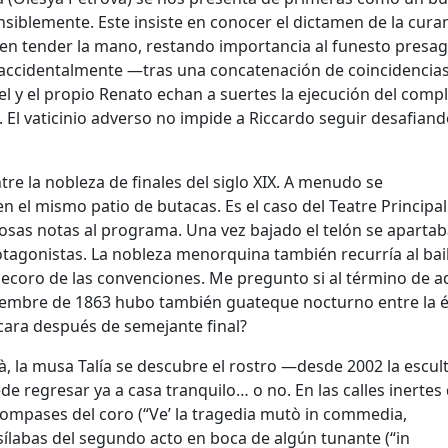
siblemente. Este insiste en conocer el dictamen de la cur
en tender la mano, restando importancia al funesto presagi
e accidentalmente —tras una concatenación de coincidenci
 y el propio Renato echan a suertes la ejecución del compl
. El vaticinio adverso no impide a Riccardo seguir desafiand
re la nobleza de finales del siglo XIX. A menudo se
 el mismo patio de butacas. Es el caso del Teatre Principal
osas notas al programa. Una vez bajado el telón se apartab
otagonistas. La nobleza menorquina también recurría al bai
coro de las convenciones. Me pregunto si al término de a
ciembre de 1863 hubo también guateque nocturno entre la é
cara después de semejante final?
, la musa Talía se descubre el rostro —desde 2002 la escul
 regresar ya a casa tranquilo… o no. En las calles inertes 
ompases del coro (“Ve’ la tragedia mutò in commedia,
s sílabas del segundo acto en boca de algún tunante (“in