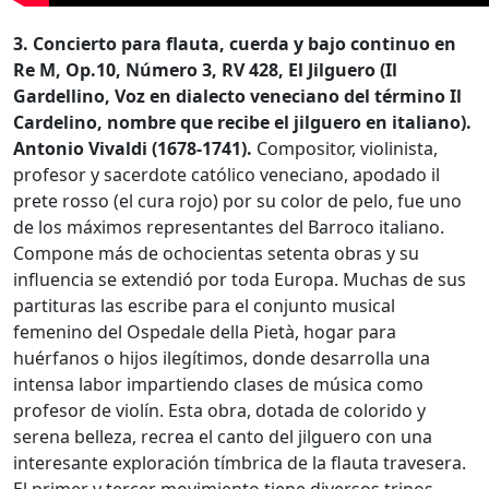
3. Concierto para flauta, cuerda y bajo continuo en
Re M, Op.10, Número 3, RV 428, El Jilguero (Il
Gardellino, Voz en dialecto veneciano del término Il
Cardelino, nombre que recibe el jilguero en italiano).
Antonio Vivaldi (1678-1741).
Compositor, violinista,
profesor y sacerdote católico veneciano, apodado il
prete rosso (el cura rojo) por su color de pelo, fue uno
de los máximos representantes del Barroco italiano.
Compone más de ochocientas setenta obras y su
influencia se extendió por toda Europa. Muchas de sus
partituras las escribe para el conjunto musical
femenino del Ospedale della Pietà, hogar para
huérfanos o hijos ilegítimos, donde desarrolla una
intensa labor impartiendo clases de música como
profesor de violín. Esta obra, dotada de colorido y
serena belleza, recrea el canto del jilguero con una
interesante exploración tímbrica de la flauta travesera.
El primer y tercer movimiento tiene diversos trinos