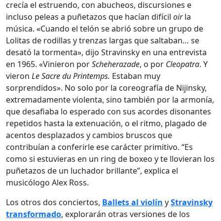
crecía el estruendo, con abucheos, discursiones e
incluso peleas a puñetazos que hacían difícil
oir
la
música. «Cuando el telón se abrió sobre un grupo de
Lolitas de rodillas y trenzas largas que saltaban… se
desató la tormenta», dijo Stravinsky en una entrevista
en 1965. «Vinieron por
Scheherazade
, o por
Cleopatra
. Y
vieron
Le Sacre du Printemps.
Estaban muy
sorprendidos». No solo por la coreografía de Nijinsky,
extremadamente violenta, sino también por la armonía,
que desafiaba lo esperado con sus acordes disonantes
repetidos hasta la extenuación, o el ritmo, plagado de
acentos desplazados y cambios bruscos que
contribuían a conferirle ese carácter primitivo. “Es
como si estuvieras en un ring de boxeo y te llovieran los
puñetazos de un luchador brillante”, explica el
musicólogo Alex Ross.
Los otros dos conciertos,
Ballets al violín
y
Stravinsky
transformado
, explorarán otras versiones de los