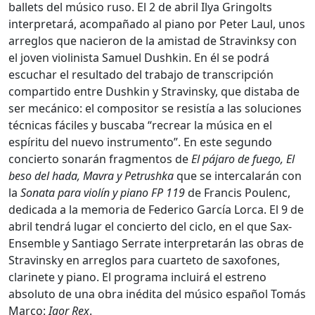
ballets del músico ruso. El 2 de abril Ilya Gringolts
interpretará, acompañado al piano por Peter Laul, unos
arreglos que nacieron de la amistad de Stravinksy con
el joven violinista Samuel Dushkin. En él se podrá
escuchar el resultado del trabajo de transcripción
compartido entre Dushkin y Stravinsky, que distaba de
ser mecánico: el compositor se resistía a las soluciones
técnicas fáciles y buscaba “recrear la música en el
espíritu del nuevo instrumento”. En este segundo
concierto sonarán fragmentos de
El pájaro de fuego, El
beso del hada, Mavra y Petrushka
que se intercalarán con
la
Sonata para violín y piano FP 119
de Francis Poulenc,
dedicada a la memoria de Federico García Lorca. El 9 de
abril tendrá lugar el concierto del ciclo, en el que Sax-
Ensemble y Santiago Serrate interpretarán las obras de
Stravinsky en arreglos para cuarteto de saxofones,
clarinete y piano. El programa incluirá el estreno
absoluto de una obra inédita del músico español Tomás
Marco:
Igor Rex
.