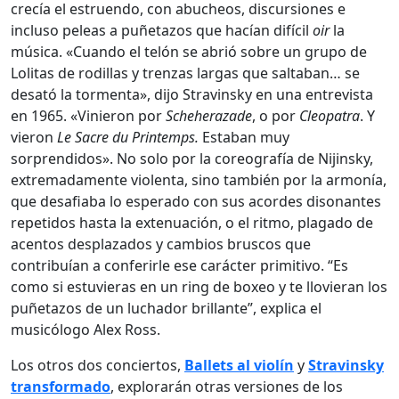
crecía el estruendo, con abucheos, discursiones e
incluso peleas a puñetazos que hacían difícil
oir
la
música. «Cuando el telón se abrió sobre un grupo de
Lolitas de rodillas y trenzas largas que saltaban… se
desató la tormenta», dijo Stravinsky en una entrevista
en 1965. «Vinieron por
Scheherazade
, o por
Cleopatra
. Y
vieron
Le Sacre du Printemps.
Estaban muy
sorprendidos». No solo por la coreografía de Nijinsky,
extremadamente violenta, sino también por la armonía,
que desafiaba lo esperado con sus acordes disonantes
repetidos hasta la extenuación, o el ritmo, plagado de
acentos desplazados y cambios bruscos que
contribuían a conferirle ese carácter primitivo. “Es
como si estuvieras en un ring de boxeo y te llovieran los
puñetazos de un luchador brillante”, explica el
musicólogo Alex Ross.
Los otros dos conciertos,
Ballets al violín
y
Stravinsky
transformado
, explorarán otras versiones de los