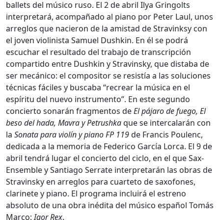
ballets del músico ruso. El 2 de abril Ilya Gringolts
interpretará, acompañado al piano por Peter Laul, unos
arreglos que nacieron de la amistad de Stravinksy con
el joven violinista Samuel Dushkin. En él se podrá
escuchar el resultado del trabajo de transcripción
compartido entre Dushkin y Stravinsky, que distaba de
ser mecánico: el compositor se resistía a las soluciones
técnicas fáciles y buscaba “recrear la música en el
espíritu del nuevo instrumento”. En este segundo
concierto sonarán fragmentos de
El pájaro de fuego, El
beso del hada, Mavra y Petrushka
que se intercalarán con
la
Sonata para violín y piano FP 119
de Francis Poulenc,
dedicada a la memoria de Federico García Lorca. El 9 de
abril tendrá lugar el concierto del ciclo, en el que Sax-
Ensemble y Santiago Serrate interpretarán las obras de
Stravinsky en arreglos para cuarteto de saxofones,
clarinete y piano. El programa incluirá el estreno
absoluto de una obra inédita del músico español Tomás
Marco:
Igor Rex
.