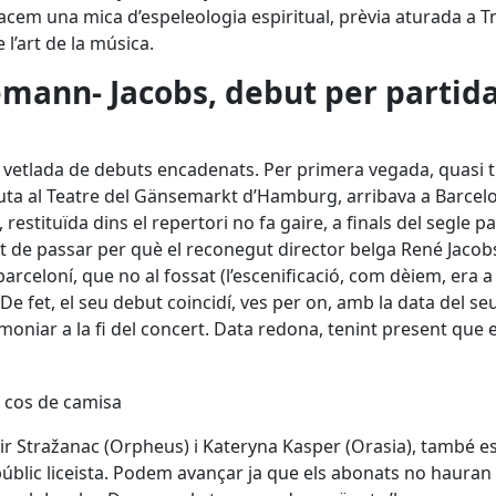
acem una mica d’espeleologia espiritual, prèvia aturada a Tr
l’art de la música.
lemann- Jacobs, debut per partid
a vetlada de debuts encadenats. Per primera vegada, quasi t
uta al Teatre del Gänsemarkt d’Hamburg, arribava a Barcelo
estituïda dins el repertori no fa gaire, a finals del segle pa
ut de passar per què el reconegut director belga René Jacob
arceloní, que no al fossat (l’escenificació, com dèiem, era a
De fet, el seu debut coincidí, ves per on, amb la data del se
oniar a la fi del concert. Data redona, tenint present que e
imir Stražanac (Orpheus) i Kateryna Kasper (Orasia), també e
úblic liceista. Podem avançar ja que els abonats no hauran