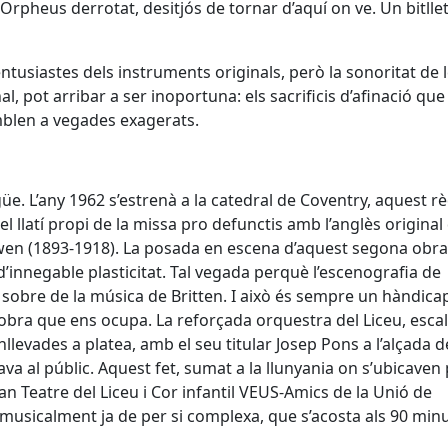
rpheus derrotat, desitjós de tornar d’aquí on ve. Un bitllet
entusiastes dels instruments originals, però la sonoritat de 
al, pot arribar a ser inoportuna: els sacrificis d’afinació que
mblen a vegades exagerats.
üe. L’any 1962 s’estrenà a la catedral de Coventry, aquest 
 el llatí propi de la missa pro defunctis amb l’anglès original
 Owen (1893-1918). La posada en escena d’aquest segona obra
’innegable plasticitat. Tal vegada perquè l’escenografia de
sobre de la música de Britten. I això és sempre un hàndicap
obra que ens ocupa. La reforçada orquestra del Liceu, esc
nllevades a platea, amb el seu titular Josep Pons a l’alçada d
va al públic. Aquest fet, sumat a la llunyania on s’ubicaven
an Teatre del Liceu i Cor infantil VEUS-Amics de la Unió de
 musicalment ja de per si complexa, que s’acosta als 90 minu