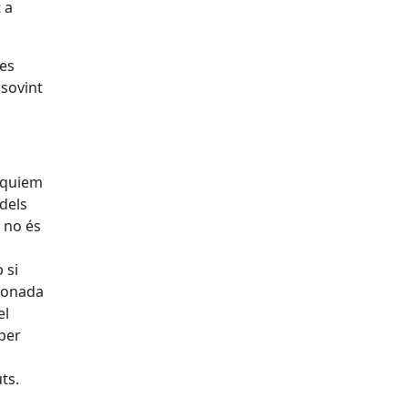
 a
les
 sovint
rèquiem
 dels
 no és
 si
alonada
el
 per
ts.