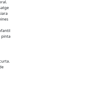
ral.
satge
siara
eines
nfantil
e pinta
curta.
de