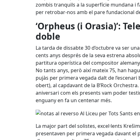
zombis tranquils a la superfície mundana i f
per retrobar-nos amb el pare fundacional de 
‘Orpheus (i Orasia)’: Te
doble
La tarda de dissabte 30 d’octubre va ser un
cents anys després de la seva estrena absol
partitura operística del compositor alemany, r
No tants anys, però així mateix 75, han hag
pujàs per primera vegada dalt de l’escenari b
obert), al capdavant de la B’Rock Orchestra. 
aniversari com els presents vam poder testim
enguany en fa un centenar més.
La major part del solistes, excel·lents Kreš
presentaven per primera vegada davant el p