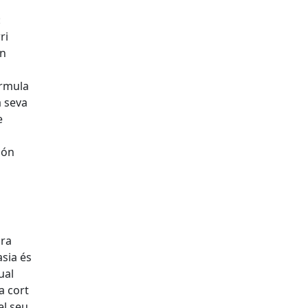
:
ri
en
órmula
a seva
e
són
bra
sia és
ual
a cort
el seu