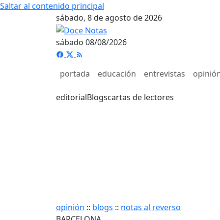
Saltar al contenido principal
sábado, 8 de agosto de 2026
sábado 08/08/2026
portada
educación
entrevistas
opinió
editorial
Blogs
cartas de lectores
opinión
::
blogs
::
notas al reverso
BARCELONA