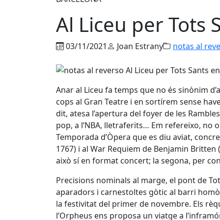
Al Liceu per Tots
03/11/2021
Joan Estrany
notas al rev
Anar al Liceu fa temps que no és sinònim d’
cops al Gran Teatre i en sortírem sense haver
dit, atesa l’apertura del foyer de les Rambles
pop, a l’NBA, lletraferits… Em refereixo, no 
Temporada d’Òpera que es diu aviat, concre
1767) i al War Requiem de Benjamin Britten 
això sí en format concert; la segona, per c
Precisions nominals al marge, el pont de Tot
aparadors i carnestoltes gòtic al barri hom
la festivitat del primer de novembre. Els rè
l’Orpheus ens proposa un viatge a l’inframón