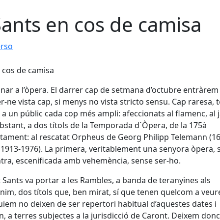
 Sants en cos de camisa
erso
anar a l’òpera. El darrer cap de setmana d’octubre entràrem
-ne vista cap, si menys no vista stricto sensu. Cap raresa, t
 a un públic cada cop més ampli: afeccionats al flamenc, al j
obstant, a dos títols de la Temporada d´Òpera, de la 175à
tament: al rescatat Orpheus de Georg Philipp Telemann (1
(1913-1976). La primera, veritablement una senyora òpera, 
ontra, escenificada amb vehemència, sense ser-ho.
 Sants va portar a les Rambles, a banda de teranyines als
ònim, dos títols que, ben mirat, sí que tenen quelcom a veu
quiem no deixen de ser repertori habitual d’aquestes dates i
, a terres subjectes a la jurisdicció de Caront. Deixem donc