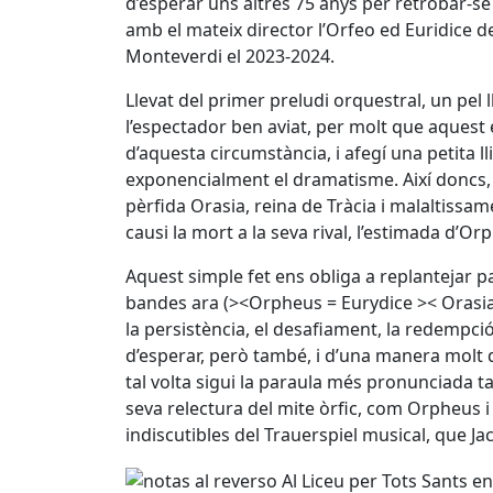
d’esperar uns altres 75 anys per retrobar-
amb el mateix director l’Orfeo ed Euridice de
Monteverdi el 2023-2024.
Llevat del primer preludi orquestral, un pel ll
l’espectador ben aviat, per molt que aquest
d’aquesta circumstància, i afegí una petita l
exponencialment el dramatisme. Així doncs, la
pèrfida Orasia, reina de Tràcia i malaltissa
causi la mort a la seva rival, l’estimada d’Or
Aquest simple fet ens obliga a replantejar p
bandes ara (><Orpheus = Eurydice >< Orasia=),
la persistència, el desafiament, la redempció, 
d’esperar, però també, i d’una manera molt 
tal volta sigui la paraula més pronunciada t
seva relectura del mite òrfic, com Orpheus 
indiscutibles del Trauerspiel musical, que Ja