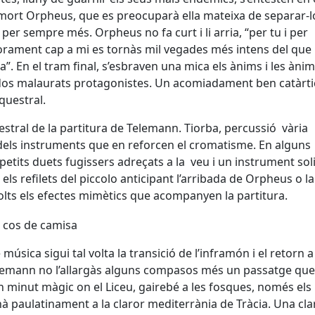
mort Orpheus, que es preocuparà ella mateixa de separar-l
 per sempre més. Orpheus no fa curt i li arria, “per tu i per
morament cap a mi es tornàs mil vegades més intens del que
”. En el tram final, s’esbraven una mica els ànims i les ànime
s dos malaurats protagonistes. Un acomiadament ben catàrti
questral.
estral de la partitura de Telemann. Tiorba, percussió vària
 dels instruments que en reforcen el cromatisme. En alguns
tits duets fugissers adreçats a la veu i un instrument soli
els refilets del piccolo anticipant l’arribada de Orpheus o la
olts els efectes mimètics que acompanyen la partitura.
música sigui tal volta la transició de l’inframón i el retorn a
elemann no l’allargàs alguns compasos més un passatge que
Un minut màgic on el Liceu, gairebé a les fosques, només el
rnà paulatinament a la claror mediterrània de Tràcia. Una cla