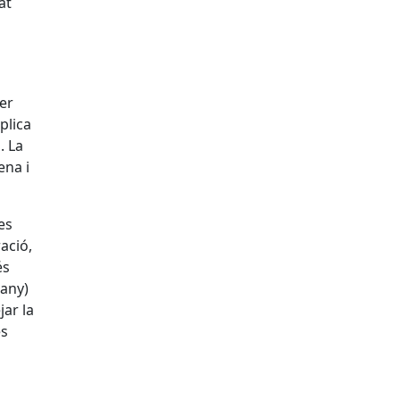
at
er
plica
. La
ena i
es
ació,
és
many)
jar la
es