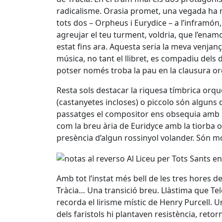
radicalisme. Orasia promet, una vegada ha 
tots dos – Orpheus i Eurydice – a l’inframón,
agreujar el teu turment, voldria, que l’ena
estat fins ara. Aquesta seria la meva venjança
música, no tant el llibret, es compadiu del
potser només troba la pau en la clausura or
Resta sols destacar la riquesa tímbrica orqu
(castanyetes incloses) o piccolo són alguns
passatges el compositor ens obsequia amb pe
com la breu ària de Euridyce amb la tiorba o 
presència d’algun rossinyol volander. Són m
Amb tot l’instat més bell de les tres hores de 
Tràcia… Una transició breu. Llàstima que T
recorda el lirisme místic de Henry Purcell. 
dels faristols hi plantaven resistència, reto