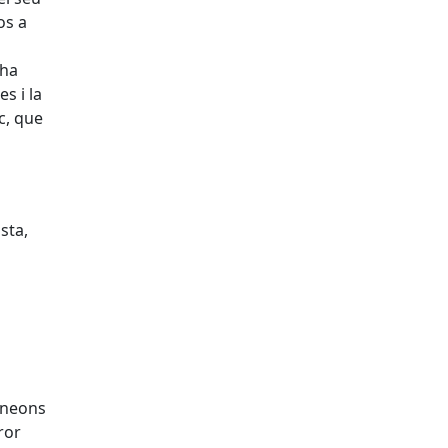
os a
 ha
s i la
c, que
sta,
s neons
ror