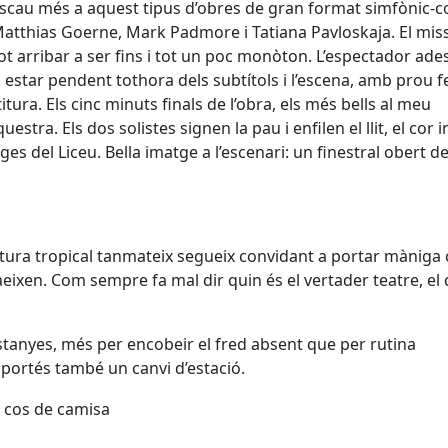
scau més a aquest tipus d’obres de gran format simfònic-co
 Matthias Goerne, Mark Padmore i Tatiana Pavloskaja. El mis
 pot arribar a ser fins i tot un poc monòton. L’espectador ade
a estar pendent tothora dels subtítols i l’escena, amb prou f
itura. Els cinc minuts finals de l’obra, els més bells al meu
tra. Els dos solistes signen la pau i enfilen el llit, el cor i
es del Liceu. Bella imatge a l’escenari: un finestral obert d
atura tropical tanmateix segueix convidant a portar màniga 
eixen. Com sempre fa mal dir quin és el vertader teatre, el 
astanyes, més per encobeir el fred absent que per rutina
mportés també un canvi d’estació.