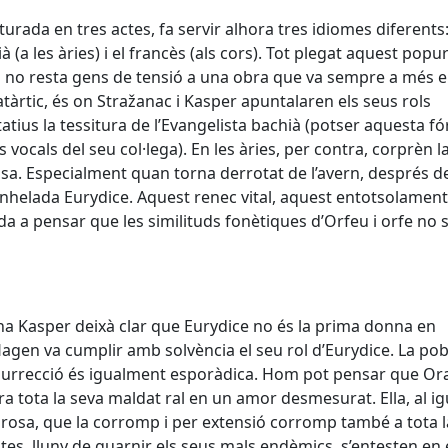
urada en tres actes, fa servir alhora tres idiomes diferents
 (a les àries) i el francès (als cors). Tot plegat aquest popur
a i no resta gens de tensió a una obra que va sempre a més 
catàrtic, és on Stražanac i Kasper apuntalaren els seus rols
itatius la tessitura de l’Evangelista bachià (potser aquesta f
s vocals del seu col·lega). En les àries, per contra, corprèn l
sa. Especialment quan torna derrotat de l’avern, després d
nhelada Eurydice. Aquest renec vital, aquest entotsolament
vida a pensar que les similituds fonètiques d’Orfeu i orfe no 
ina Kasper deixà clar que Eurydice no és la prima donna en
Hagen va cumplir amb solvència el seu rol d’Eurydice. La po
resurrecció és igualment esporàdica. Hom pot pensar que Ora
 tota la seva maldat ral en un amor desmesurat. Ella, al ig
osa, que la corromp i per extensió corromp també a tota l
stes, lluny de guarnir els seus mals endèmics, s’entesten en 