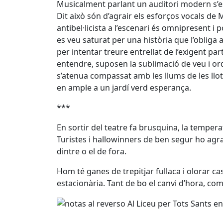
Musicalment parlant un auditori modern s’e
Dit això són d’agrair els esforços vocals de
antibel·licista a l’escenari és omnipresent i
es veu saturat per una història que l’obliga 
per intentar treure entrellat de l’exigent part
entendre, suposen la sublimació de veu i orques
s’atenua compassat amb les llums de les llotg
en ample a un jardí verd esperança.
***
En sortir del teatre fa brusquina, la temper
Turistes i hallowinners de ben segur ho agra
dintre o el de fora.
Hom té ganes de trepitjar fullaca i olorar c
estacionària. Tant de bo el canvi d’hora, co