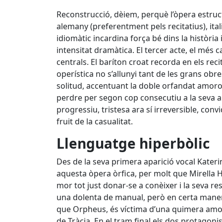
Reconstrucció, dèiem, perquè l’òpera estruct
alemany (preferentment pels recitatius), italià
idiomàtic incardina força bé dins la històri
intensitat dramàtica. El tercer acte, el més 
centrals. El baríton croat recorda en els rec
operística no s’allunyi tant de les grans obre
solitud, accentuant la doble orfandat amoro
perdre per segon cop consecutiu a la seva a
progressiu, tristesa ara sí irreversible, con
fruit de la casualitat.
Llenguatge hiperbòlic
Des de la seva primera aparició vocal Kater
aquesta òpera òrfica, per molt que Mirella 
mor tot just donar-se a conèixer i la seva 
una dolenta de manual, però en certa manera
que Orpheus, és víctima d’una quimera amor
de Tràcia. En el tram final els dos protagoni