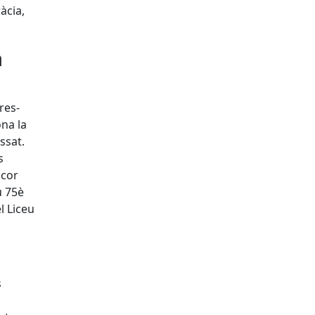
àcia,
a
res-
na la
ssat.
s
 cor
u 75è
l Liceu
s