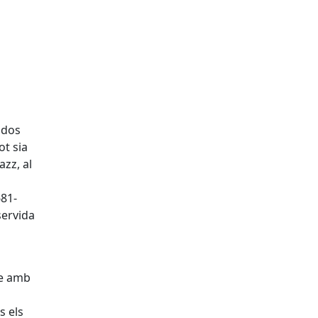
 dos
ot sia
azz, al
681-
servida
re amb
s els