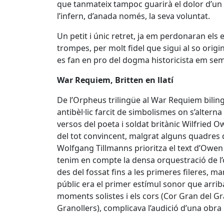
que tanmateix tampoc guarirà el dolor d’un O
l’infern, d’anada només, la seva voluntat.
Un petit i únic retret, ja em perdonaran els 
trompes, per molt fidel que sigui al so origin
es fan en pro del dogma historicista em se
War Requiem, Britten en llatí
De l’Orpheus trilingüe al War Requiem biling
antibèl·lic farcit de simbolismes on s’alterna
versos del poeta i soldat britànic Wilfried
del tot convincent, malgrat alguns quadres d
Wolfgang Tillmanns prioritza el text d’Owen 
tenim en compte la densa orquestració de l’
des del fossat fins a les primeres fileres, ma
públic era el primer estímul sonor que arriba
moments solistes i els cors (Cor Gran del Gr
Granollers), complicava l’audició d’una obra