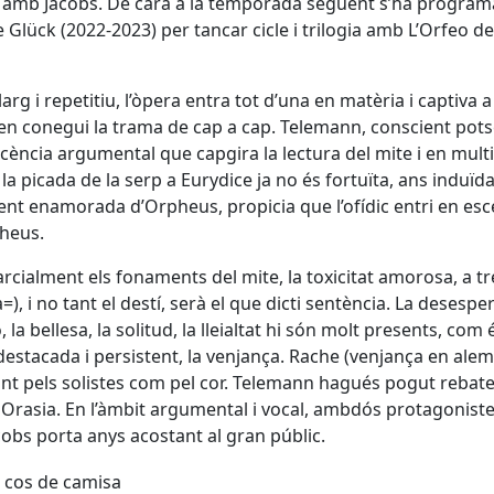
se amb Jacobs. De cara a la temporada següent s’ha program
 Glück (2022-2023) per tancar cicle i trilogia amb L’Orfeo de
arg i repetitiu, l’òpera entra tot d’una en matèria i captiva a
 en conegui la trama de cap a cap. Telemann, conscient pots
licència argumental que capgira la lectura del mite i en multi
 picada de la serp a Eurydice ja no és fortuïta, ans induïda
ment enamorada d’Orpheus, propicia que l’ofídic entri en esc
pheus.
arcialment els fonaments del mite, la toxicitat amorosa, a tr
 i no tant el destí, serà el que dicti sentència. La desesper
la bellesa, la solitud, la lleialtat hi són molt presents, com 
destacada i persistent, la venjança. Rache (venjança en ale
ant pels solistes com pel cor. Telemann hagués pogut rebate
i Orasia. En l’àmbit argumental i vocal, ambdós protagonist
cobs porta anys acostant al gran públic.