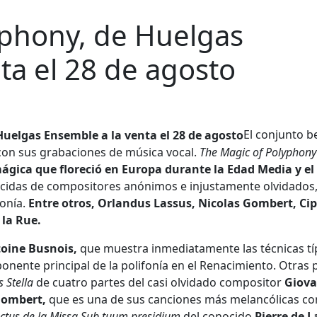
yphony, de Huelgas
ta el 28 de agosto
El conjunto b
con sus grabaciones de música vocal.
The Magic of Polyphony
mágica que floreció en Europa durante la Edad Media y el
idas de compositores anónimos e injustamente olvidados,
fonía.
Entre otros, Orlandus Lassus, Nicolas Gombert, Ci
 la Rue.
oine Busnois,
que muestra inmediatamente las técnicas tí
onente principal de la polifonía en el Renacimiento. Otras 
 Stella
de cuatro partes del casi olvidado compositor
Giova
Gombert,
que es una de sus canciones más melancólicas co
ctus de la Missa Sub tuum presidium
del conocido
Pierre de L