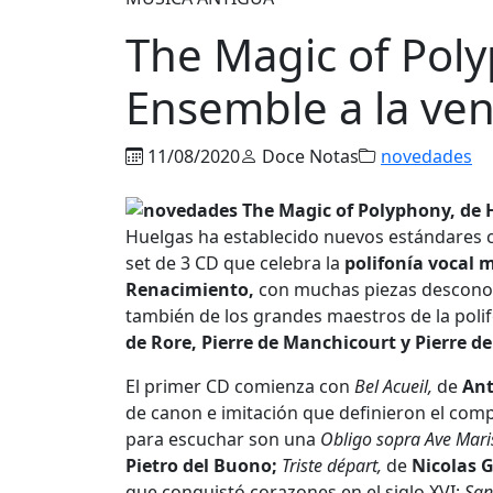
The Magic of Pol
Ensemble a la ven
11/08/2020
Doce Notas
novedades
Huelgas ha establecido nuevos estándares 
set de 3 CD que celebra la
polifonía vocal 
Renacimiento,
con muchas piezas desconoc
también de los grandes maestros de la poli
de Rore, Pierre de Manchicourt y Pierre de
El primer CD comienza con
Bel Acueil,
de
Ant
de canon e imitación que definieron el comp
para escuchar son una
Obligo sopra Ave Maris
Pietro del Buono;
Triste départ,
de
Nicolas 
que conquistó corazones en el siglo XVI;
San