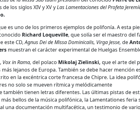
de los siglos XIV y XV y
Las Lamentaciones del Profeta Jeremí
o.
ue es uno de los primeros ejemplos de polifonía. A esta pie
sconocido
Richard Loqueville
, que solía ser el maestro del
e este CD,
Agnus Dei de Missa Dominicalis, Virga Jesse,
de
Ant
ers
muestran el carácter experimental de Huelgas Ensembl
n,
Vox in Rama,
del polaco
Mikolaj Zielinski,
que el arte del 
s más lejanos de Europa. También se debe hacer mención e
crito en la excéntrica corte francesa de Chipre. La idea polif
riores no solo se mueven rítmica y melódicamente
también tienen letras diferentes. Las últimas pistas de est
más bellos de la música polifónica, la Lamentationes feria 
al una documentación multifacética, un testimonio de vari