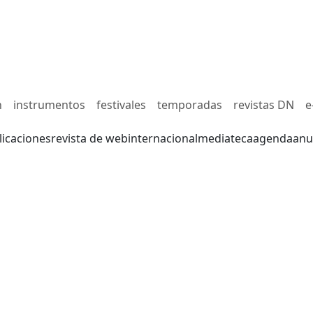
n
instrumentos
festivales
temporadas
revistas DN
e
licaciones
revista de web
internacional
mediateca
agenda
anu