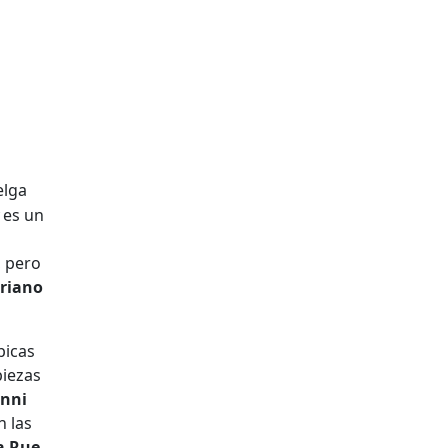
elga
es un
 pero
priano
picas
piezas
nni
n las
a Rue,