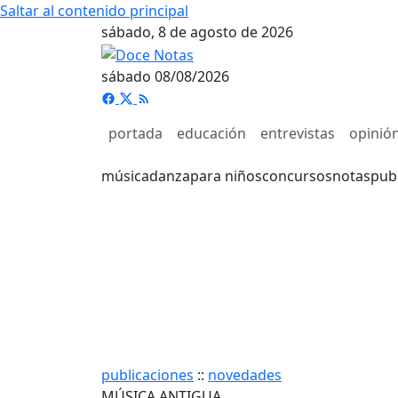
Saltar al contenido principal
sábado, 8 de agosto de 2026
sábado 08/08/2026
portada
educación
entrevistas
opinió
música
danza
para niños
concursos
notas
pub
publicaciones
::
novedades
MÚSICA ANTIGUA