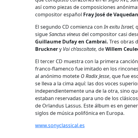
así como piezas de composiciones anónimas 
compositor español
Fray José de Vaquedan
El segundo CD comienza con
In exitu Israel,
q
sigue
Sanctus vineus
del compositor casi de
Guillaume Dufay en Cambrai.
Tres obras d
Bruckner
y
Voi ch’ascoltate,
de
Willem Ceule
El tercer CD muestra con la primera canció
franco-flamenco fue imitado en los rincone
al anónimo motete
O Radix Jesse
, que fue es
se lleva a la cima aquí: las dos voces supe
independientemente una de la otra, sino que 
estaban reservadas para uno de los clásicos 
de Orlandus Lassus. Este álbum es en gener
siglos de música polifónica en Europa.
www.sonyclassical.es
___________________________