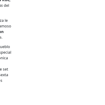
as
del
za le
 famoso
on
e.
pueblo
special
ónica
e set
sexta
os