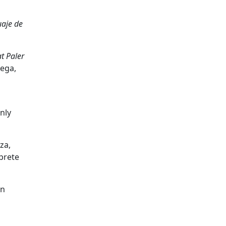
uaje de
 Paler
rega,
s
nly
za,
prete
on