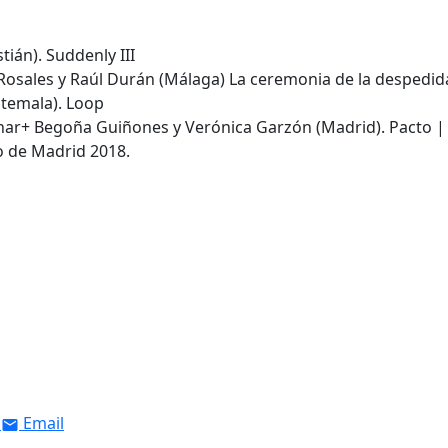
ián). Suddenly III
 Rosales y Raúl Durán (Málaga) La ceremonia de la despedid
atemala). Loop
zahar+ Begoña Guiñones y Verónica Garzón (Madrid). Pacto |
 de Madrid 2018.
Email