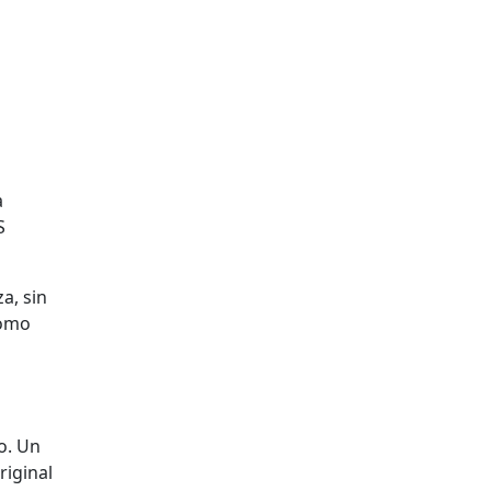
a
S
a, sin
como
o. Un
riginal