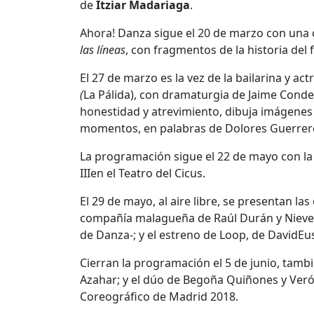
de
Itziar
Madariaga
.
Ahora! Danza sigue el 20 de marzo con una c
las líneas
, con fragmentos de la historia del
El 27 de marzo es la vez de la bailarina y actr
(
La Pálida), con dramaturgia de Jaime Conde-
honestidad y atrevimiento, dibuja imágenes
momentos, en palabras de Dolores Guerrer
La programación sigue el 22 de mayo con l
IIIen el Teatro del Cicus.
El 29 de mayo, al aire libre, se presentan l
compañía malagueña de Raúl Durán y Nieves 
de Danza-; y el estreno de Loop, de DavidEus
Cierran la programación el 5 de junio, tamb
Azahar; y el dúo de Begoña Quiñones y Ver
Coreográfico de Madrid 2018.