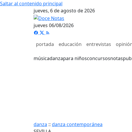
Saltar al contenido principal
jueves, 6 de agosto de 2026
jueves 06/08/2026
portada
educación
entrevistas
opinió
música
danza
para niños
concursos
notas
pub
danza
::
danza contemporánea
SEVILLA