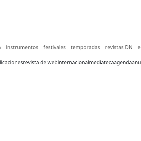
n
instrumentos
festivales
temporadas
revistas DN
e
licaciones
revista de web
internacional
mediateca
agenda
anu