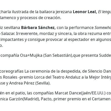
harla ilustrada de la bailaora jerezana
Leonor Leal,
El leng
 flamenco y procesos de creación.
iz sevillana
Bárbara Sánchez,
con la performance
Somewhat
Salazar. Irreverente, mordaz y sincera, la obra rezuma ent
 impactantes y consigue provocar al espectador en alguno
o.
a compañía Osa+Mujika (San Sebastián),que presenta Sudde
as coreografías La ceremonia de la despedida, de Silencio Dan
Rosales -premio Lorca del Teatro Andaluz a la Mejor Intér
se y Andrea Pérez (Sevilla).
ién en el patio, las compañías Marcat Dance(Jaén/EE.UU.) c
ónica Garzón(Madrid), Pacto, primer premio en el Certamen