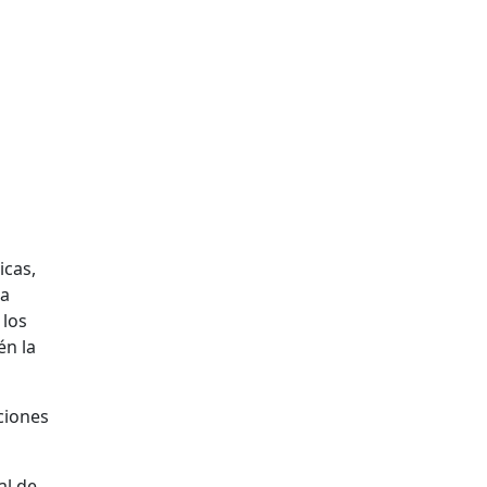
icas,
 a
 los
én la
ciones
al de