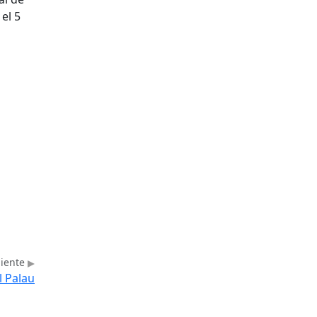
el 5
uiente
l Palau