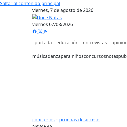
Saltar al contenido principal
viernes, 7 de agosto de 2026
viernes 07/08/2026
portada
educación
entrevistas
opinió
música
danza
para niños
concursos
notas
pub
concursos
::
pruebas de acceso
NAVARRA