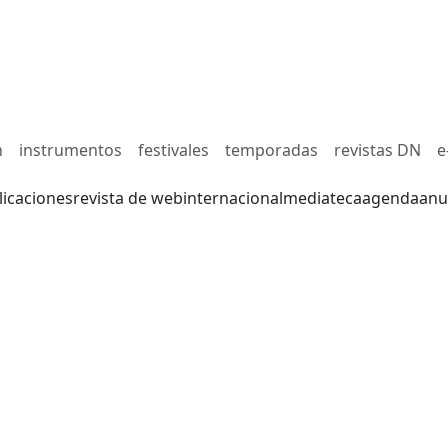
n
instrumentos
festivales
temporadas
revistas DN
e
licaciones
revista de web
internacional
mediateca
agenda
anu