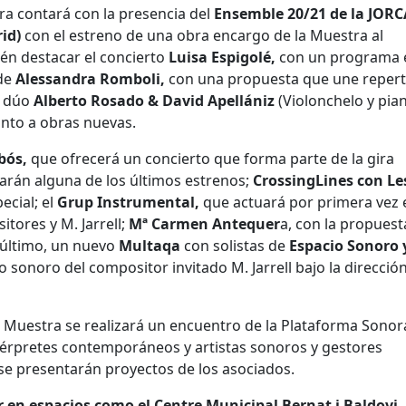
ra contará con la presencia del
Ensemble 20/21 de la JOR
id)
con el estreno de una obra encargo de la Muestra al
én destacar el concierto
Luisa Espigolé,
con un programa 
 de
Alessandra Romboli,
con una propuesta que une repert
l dúo
Alberto Rosado & David Apellániz
(Violonchelo y pia
unto a obras nuevas.
bós,
que ofrecerá un concierto que forma parte de la gira
arán alguna de los últimos estrenos;
CrossingLines con Le
ecial; el
Grup Instrumental,
que actuará por primera vez 
tores y M. Jarrell;
Mª Carmen Antequer
a, con la propuest
r último, un nuevo
Multaqa
con solistas de
Espacio Sonoro 
sonoro del compositor invitado M. Jarrell bajo la dirección
a Muestra se realizará un encuentro de la Plataforma Sonor
térpretes contemporáneos y artistas sonoros y gestores
se presentarán proyectos de los asociados.
r en espacios como el Centre Municipal Bernat i Baldovi, 