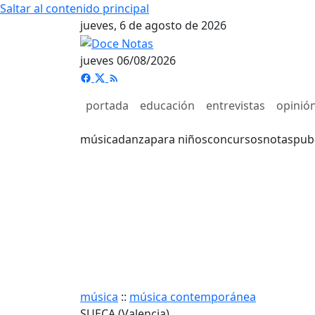
Saltar al contenido principal
jueves, 6 de agosto de 2026
jueves 06/08/2026
portada
educación
entrevistas
opinió
música
danza
para niños
concursos
notas
pub
música
::
música contemporánea
SUECA (Valencia)