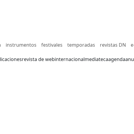
n
instrumentos
festivales
temporadas
revistas DN
e
licaciones
revista de web
internacional
mediateca
agenda
anu