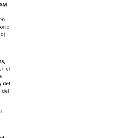
CAM
en
orio
no)
ss,
en el
a
y del
 del
a:
el