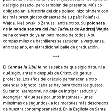
del siglo pasado, pero también del presente. Músico
obligado en la historia del cine polaco, hizo tándem con
los más prestigiosos cineastas de su país: Polański,
Wajda, Kieślowski o Zanussi, entre otros. Su
polonesa
de la banda sonora del
Pan Tadeusz
de Andrzej Wajda
se ha convertido ya en patrimonio de todos. A su
compás miles de bachilleres se sacuden la vergüenza,
año tras año, en el tradicional baile de graduación.
***
El
Cant de la Sibil.la
no se sabe de qué siglo data, ni a
qué siglo, antes o después de Cristo, dirige sus
profecías. Los años del oráculo pertenecen a otro
calendario ignoto, cábalas hay para todos los gustos.
Su canto, atemporal, no deja de intrigar, seducir y
acongojar, ni que sea por unos instantes – unas
milésimas de segundos-, a los mortales más descreídos
de nuestra contemporaneidad. En la Esglèsia de Santa