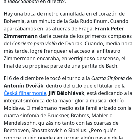
a
Black Sabbath
en directo’.
Hay una boca de metro camuflada en el corazón de
Bohemia, a un minuto de la Sala Rudolfinum. Cuando
aparcábamos en las afueras de Praga,
Frank Peter
Zimmermann
daría cuenta de los primeros compases
del
Concierto para violín
de Dvorak. Cuando, media hora
más tarde, logré franquear el acceso al anfiteatro,
Zimmermann encaraba, en vertiginoso descenso, el
final de su propina: parte de una partita de Bach.
El 6 de diciembre le tocó el turno a la
C
uarta Sinfonía
de
Antonín Dvořák
, dentro del ciclo que el titular de la
Česká filharmonie
,
Jiří Bělohlávek
, está dedicando a la
integral sinfónica de la mayor gloria musical del río
Moldava. El melómano medio está familiarizado con la
cuarta sinfonía de Bruckner, Brahms, Mahler o
Mendelssohn, quizás no tanto con las cuartas de
Beethoven, Shostakovich o Sibelius. ¿Pero quién
conoce, quién puede canturrear algún pasaje de la