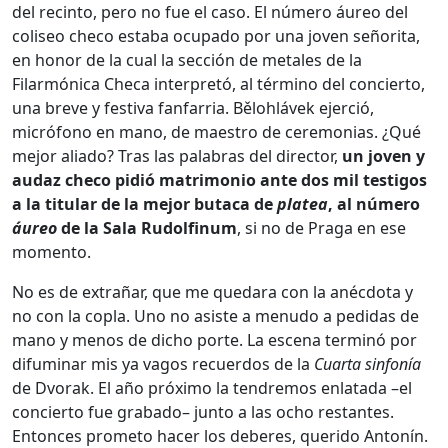
del recinto, pero no fue el caso. El número áureo del
coliseo checo estaba ocupado por una joven señorita,
en honor de la cual la sección de metales de la
Filarmónica Checa interpretó, al término del concierto,
una breve y festiva fanfarria. Bělohlávek ejerció,
micrófono en mano, de maestro de ceremonias. ¿Qué
mejor aliado? Tras las palabras del director,
un joven y
audaz checo pidió matrimonio ante dos mil testigos
a la titular de la mejor butaca de
platea
, al número
áureo
de la Sala Rudolfinum
, si no de Praga en ese
momento.
No es de extrañar, que me quedara con la anécdota y
no con la copla. Uno no asiste a menudo a pedidas de
mano y menos de dicho porte. La escena terminó por
difuminar mis ya vagos recuerdos de la
Cuarta sinfonía
de Dvorak. El año próximo la tendremos enlatada –el
concierto fue grabado– junto a las ocho restantes.
Entonces prometo hacer los deberes, querido Antonín.