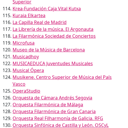
Superior
Krea-Fundación Caja Vital Kutxa
Kuraia Elkartea
La Capilla Real de Madrid
La Librería de la música. El Argonauta
La Filarmónica Sociedad de Conciertos
Microfusa
Museo de la Música de Barcelona
Musicadhoy
MUSICAEDUCA Juventudes Musicales
Musical Ópera
Musikene. Centro Superior de Música del País
Vasco
OperaStudio
Orquesta de Cámara Andrés Segovia
Orquesta Filarmónica de Málaga
Orquesta Filarmónica de Gran Canaria
Orquesta Real Filharmonía de Galicia. RFG
Orquesta Sinfónica de Castilla y León. OSCyL