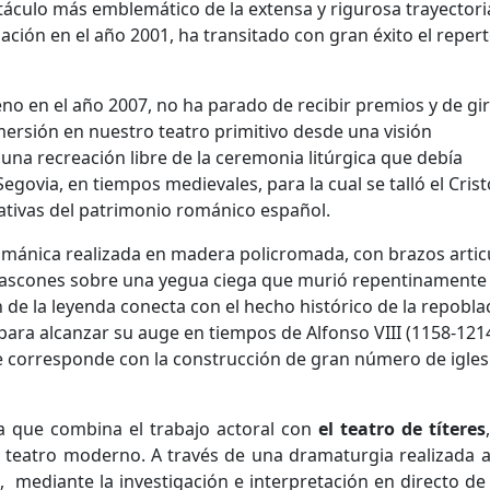
ctáculo más emblemático de la extensa y rigurosa trayectori
ión en el año 2001, ha transitado con gran éxito el repert
no en el año 2007, no ha parado de recibir premios y de gi
rsión en nuestro teatro primitivo desde una visión
na recreación libre de la ceremonia litúrgica que debía
Segovia, en tiempos medievales, para la cual se talló el Cris
cativas del patrimonio románico español.
románica realizada en madera policromada, con brazos arti
s gascones sobre una yegua ciega que murió repentinamente 
n de la leyenda conecta con el hecho histórico de la repobla
 para alcanzar su auge en tiempos de Alfonso VIII (1158-1214
corresponde con la construcción de gran número de igles
 que combina el trabajo actoral con
el
teatro de títeres
 teatro moderno. A través de una dramaturgia realizada a
, mediante la investigación e interpretación en directo de