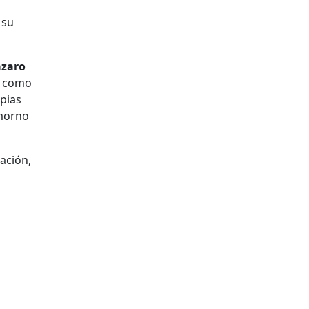
 su
ázaro
s como
pias
omorno
zación,