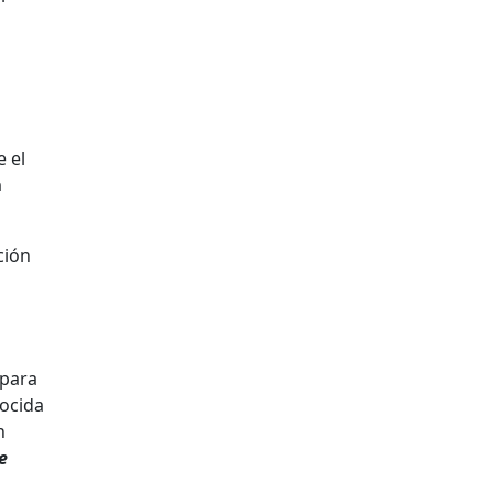
e el
a
ción
 para
nocida
n
e