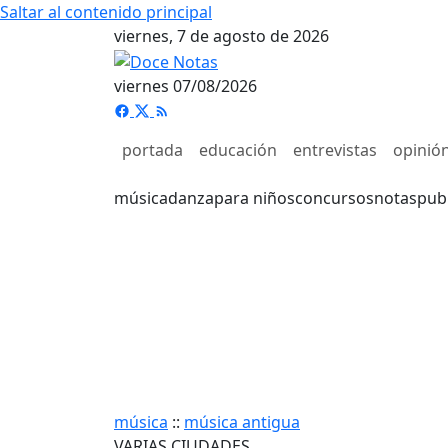
Saltar al contenido principal
viernes, 7 de agosto de 2026
viernes 07/08/2026
portada
educación
entrevistas
opinió
música
danza
para niños
concursos
notas
pub
música
::
música antigua
VARIAS CIUDADES