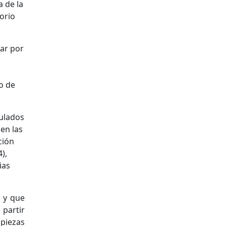
a de la
orio
rar por
to de
culados
en las
ción
),
ias
, y que
 partir
 piezas