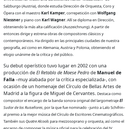
Salzburgo (Austria), donde estudia Dirección de Orquesta, Coro y
Ópera con el maestro
Karl Kamper
, correpetición con
Wolfgang
Niessner
y piano con
Karl Wagner
. Allí se diploma en Dirección,
obteniendo la más alta calificación (Auszeichnung). A partir de
entonces dirige y estrena obras de compositores clásicos y
contemporáneos. Ha dirigido en las principales ciudades de nuestra
geografía, así como en Alemania, Austria y Polonia, obteniendo el
elogio unánime de la crítica y del público.
Su debut operístico tuvo lugar en 2002 con una
producción de
El Retablo de Maese Pedro
de
Manuel de
Falla
–muy alabada por la crítica especializada-, con
ocasión de un homenaje del Círculo de Bellas Artes de
Madrid a la figura de Miguel de Cervantes.
Destaca como
compositor el encargo de la banda sonora original del largometraje
El
Sudor de los Ruiseñores
, por la que fue nominado –junto a Lalo Schifrin–
al premio a la mejor música del
Círculo de Escritores Cinematográficos.
También sus
Quatre Alcools
para mezzosoprano y orquesta, así como el
encargo de componer la música oficial para la
celebración del IV