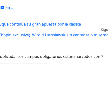
Email
uque continúa su gran apuesta por la clásica
Sig
Chopin exclusive). Witold Lutosławski un centenario muy 
ublicada.
Los campos obligatorios están marcados con
*