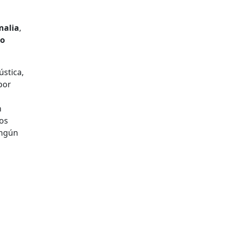
malia
,
jo
ústica,
 por
n
sos
ingún