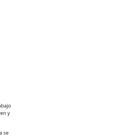
abajo
ven y
a se