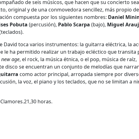
mpañado de seis músicos, que hacen que su concierto sea
to, original y de una conmovedora sencillez, más propio de
mación compuesta por los siguientes nombres:
Daniel Mini
ises Pobuta
(percusión),
Pablo Scarpa
(bajo),
Miguel Arau
(teclados).
David toca varios instrumentos: la guitarra eléctrica, la ac
que le ha permitido realizar un trabajo ecléctico que transita
l
new age
, el rock, la música étnica, o el pop, música de raíz,
este disco se encuentran un conjunto de melodías que narra
guitarra
como actor principal, arropada siempre por diver
cusión, la voz, el piano y los teclados, que no se limitan a n
 Clamores.21,30 horas.