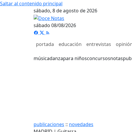
Saltar al contenido principal
sábado, 8 de agosto de 2026
sábado 08/08/2026
portada
educación
entrevistas
opinió
música
danza
para niños
concursos
notas
pub
publicaciones
::
novedades
MADRID | Guitarra