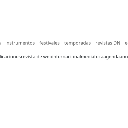
n
instrumentos
festivales
temporadas
revistas DN
e
licaciones
revista de web
internacional
mediateca
agenda
anu