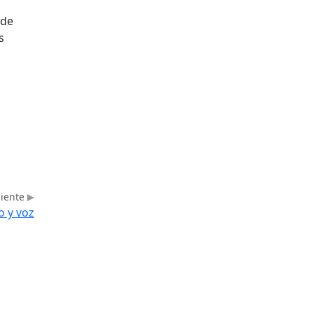
 de
s
uiente
o y voz