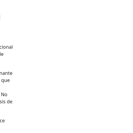
a
cional
de
onante
, que
. No
sis de
nce