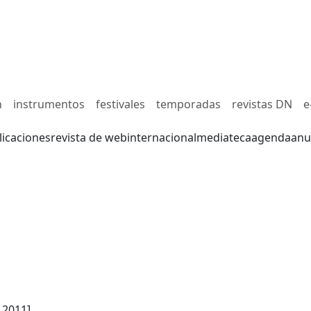
n
instrumentos
festivales
temporadas
revistas DN
e
licaciones
revista de web
internacional
mediateca
agenda
anu
 2011]