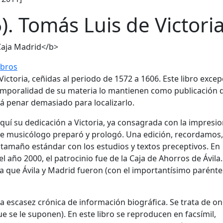
). Tomás Luis de Victori
Caja Madrid</b>
ibros
 Victoria, ceñidas al periodo de 1572 a 1606. Este libro excep
ntemporalidad de su materia lo mantienen como publicación 
rá penar demasiado para localizarlo.
aquí su dedicación a Victoria, ya consagrada con la impresi
te musicólogo preparó y prologó. Una edición, recordamos
e tamaño estándar con los estudios y textos preceptivos. En
l año 2000, el patrocinio fue de la Caja de Ahorros de Ávila
ya que Ávila y Madrid fueron (con el importantísimo parénte
la escasez crónica de información biográfica. Se trata de o
e se le suponen). En este libro se reproducen en facsímil,