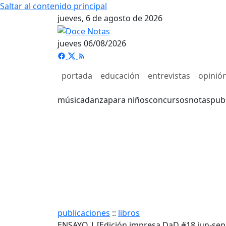
Saltar al contenido principal
jueves, 6 de agosto de 2026
jueves 06/08/2026
portada
educación
entrevistas
opinió
música
danza
para niños
concursos
notas
pub
publicaciones
::
libros
ENSAYO | [Edición impresa DaD #18 jun-sep